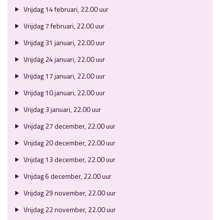
Vrijdag 14 februari, 22.00 uur
Vrijdag 7 februari, 22.00 uur
Vrijdag 31 januari, 22.00 uur
Vrijdag 24 januari, 22.00 uur
Vrijdag 17 januari, 22.00 uur
Vrijdag 10 januari, 22.00 uur
Vrijdag 3 januari, 22.00 uur
Vrijdag 27 december, 22.00 uur
Vrijdag 20 december, 22.00 uur
Vrijdag 13 december, 22.00 uur
Vrijdag 6 december, 22.00 uur
Vrijdag 29 november, 22.00 uur
Vrijdag 22 november, 22.00 uur