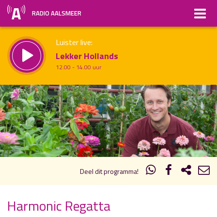
RADIO AALSMEER
Luister live:
Lekker Hollands
12.00 - 14.00 uur
Straks:
De Nederlandse Top 10
uur 1 van x
14.00 - 15.00 uur
Vorig uur
Volgend uur
Inklappen
Deel dit programma!
Harmonic Regatta