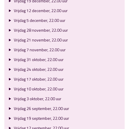
Vrijdag 19 december, 22.00 uur
Vrijdag 12 december, 22.00 uur
Vrijdag 5 december, 22.00 uur
Vrijdag 28 november, 22.00 uur
Vrijdag 21 november, 22.00 uur
Vrijdag 7 november, 22.00 uur
Vrijdag 31 oktober, 22.00 uur
Vrijdag 24 oktober, 22.00 uur
Vrijdag 17 oktober, 22.00 uur
Vrijdag 10 oktober, 22.00 uur
Vrijdag 3 oktober, 22.00 uur
Vrijdag 26 september, 22.00 uur
Vrijdag 19 september, 22.00 uur
Vrijdag 12 september, 22.00 uur