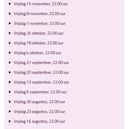
Vrijdag 15 november, 22.00 uur
Vrijdag 8 november, 22.00 uur
Vrijdag 1 november, 22.00 uur
Vrijdag 25 oktober, 22.00 uur
Vrijdag 18 oktober, 22.00 uur
Vrijdag 4 oktober, 22.00 uur
Vrijdag 27 september, 22.00 uur
Vrijdag 20 september, 22.00 uur
Vrijdag 13 september, 22.00 uur
Vrijdag 6 september, 22.00 uur
Vrijdag 30 augustus, 22.00 uur
Vrijdag 23 augustus, 22.00 uur
Vrijdag 16 augustus, 22.00 uur