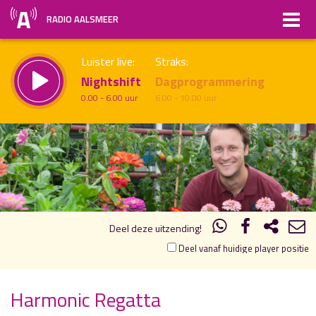
RADIO AALSMEER
Luister live:
Straks:
Nightshift
Dagprogrammering
0.00 - 6.00 uur
6.00 - 10.00 uur
22.00
23.00
uur 1 van 1
Vorig uur
Volgend uur
Inklappen
Deel deze uitzending!
Deel vanaf huidige player positie
Harmonic Regatta