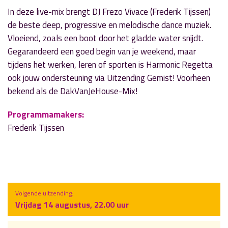
In deze live-mix brengt DJ Frezo Vivace (Frederik Tijssen)
de beste deep, progressive en melodische dance muziek.
Vloeiend, zoals een boot door het gladde water snijdt.
Gegarandeerd een goed begin van je weekend, maar
tijdens het werken, leren of sporten is Harmonic Regetta
ook jouw ondersteuning via Uitzending Gemist! Voorheen
bekend als de DakVanJeHouse-Mix!
Programmamakers:
Frederik Tijssen
Volgende uitzending:
Vrijdag 14 augustus, 22.00 uur