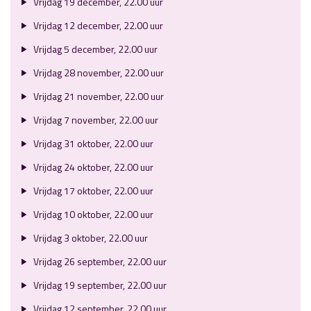
Vrijdag 19 december, 22.00 uur
Vrijdag 12 december, 22.00 uur
Vrijdag 5 december, 22.00 uur
Vrijdag 28 november, 22.00 uur
Vrijdag 21 november, 22.00 uur
Vrijdag 7 november, 22.00 uur
Vrijdag 31 oktober, 22.00 uur
Vrijdag 24 oktober, 22.00 uur
Vrijdag 17 oktober, 22.00 uur
Vrijdag 10 oktober, 22.00 uur
Vrijdag 3 oktober, 22.00 uur
Vrijdag 26 september, 22.00 uur
Vrijdag 19 september, 22.00 uur
Vrijdag 12 september, 22.00 uur