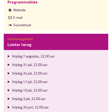
Programmalinks
Website
E-mail
Soundcloud
Uitzending gemist?
Luister terug
Vrijdag 7 augustus, 22.00 uur
Vrijdag 31 juli, 22.00 uur
Vrijdag 24 juli, 22.00 uur
Vrijdag 17 juli, 22.00 uur
Vrijdag 10 juli, 22.00 uur
Vrijdag 3 juli, 22.00 uur
Vrijdag 26 juni, 22.00 uur