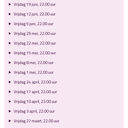
Vrijdag 19 juni, 22.00 uur
Vrijdag 12 juni, 22.00 uur
Vrijdag 5 juni, 22.00 uur
Vrijdag 29 mei, 22.00 uur
Vrijdag 22 mei, 22.00 uur
Vrijdag 15 mei, 22.00 uur
Vrijdag 8 mei, 22.00 uur
Vrijdag 1 mei, 22.00 uur
Vrijdag 24 april, 22.00 uur
Vrijdag 17 april, 22.00 uur
Vrijdag 10 april, 23.00 uur
Vrijdag 3 april, 22.00 uur
Vrijdag 27 maart, 22.00 uur