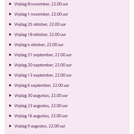
Vrijdag 8 november, 22.00 uur
Vrijdag 1 november, 22.00 uur
Vrijdag 25 oktober, 22.00 uur
Vrijdag 18 oktober, 22.00 uur
Vrijdag 4 oktober, 22.00 uur
Vrijdag 27 september, 22.00 uur
Vrijdag 20 september, 22.00 uur
Vrijdag 13 september, 22.00 uur
Vrijdag 6 september, 22.00 uur
Vrijdag 30 augustus, 22.00 uur
Vrijdag 23 augustus, 22.00 uur
Vrijdag 16 augustus, 22.00 uur
Vrijdag 9 augustus, 22.00 uur