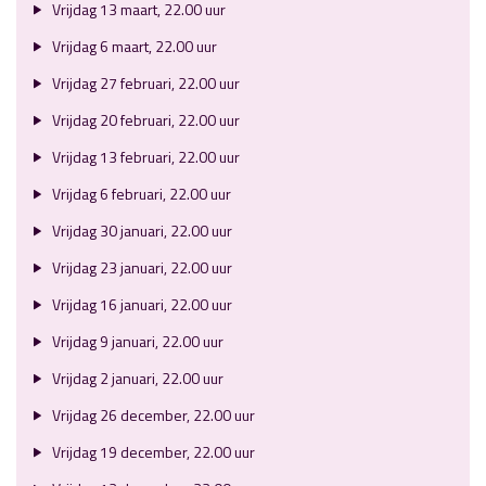
Vrijdag 13 maart, 22.00 uur
Vrijdag 6 maart, 22.00 uur
Vrijdag 27 februari, 22.00 uur
Vrijdag 20 februari, 22.00 uur
Vrijdag 13 februari, 22.00 uur
Vrijdag 6 februari, 22.00 uur
Vrijdag 30 januari, 22.00 uur
Vrijdag 23 januari, 22.00 uur
Vrijdag 16 januari, 22.00 uur
Vrijdag 9 januari, 22.00 uur
Vrijdag 2 januari, 22.00 uur
Vrijdag 26 december, 22.00 uur
Vrijdag 19 december, 22.00 uur