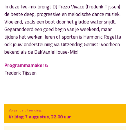
In deze live-mix brengt DJ Frezo Vivace (Frederik Tijssen)
de beste deep, progressive en melodische dance muziek.
Vloeiend, zoals een boot door het gladde water snijdt.
Gegarandeerd een goed begin van je weekend, maar
tijdens het werken, leren of sporten is Harmonic Regetta
ook jouw ondersteuning via Uitzending Gemist! Voorheen
bekend als de DakVanJeHouse-Mix!
Programmamakers:
Frederik Tijssen
Volgende uitzending:
Vrijdag 7 augustus, 22.00 uur