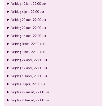
Vrijdag 12 juni, 22.00 uur
Vrijdag 5 juni, 22.00 uur
Vrijdag 29 mei, 22.00 uur
Vrijdag 22 mei, 22.00 uur
Vrijdag 15 mei, 22.00 uur
Vrijdag 8 mei, 22.00 uur
Vrijdag 1 mei, 22.00 uur
Vrijdag 24 april, 22.00 uur
Vrijdag 17 april, 22.00 uur
Vrijdag 10 april, 23.00 uur
Vrijdag 3 april, 22.00 uur
Vrijdag 27 maart, 22.00 uur
Vrijdag 20 maart, 22.00 uur