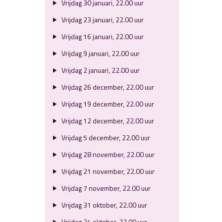
Vrijdag 30 januari, 22.00 uur
Vrijdag 23 januari, 22.00 uur
Vrijdag 16 januari, 22.00 uur
Vrijdag 9 januari, 22.00 uur
Vrijdag 2 januari, 22.00 uur
Vrijdag 26 december, 22.00 uur
Vrijdag 19 december, 22.00 uur
Vrijdag 12 december, 22.00 uur
Vrijdag 5 december, 22.00 uur
Vrijdag 28 november, 22.00 uur
Vrijdag 21 november, 22.00 uur
Vrijdag 7 november, 22.00 uur
Vrijdag 31 oktober, 22.00 uur
Vrijdag 24 oktober, 22.00 uur