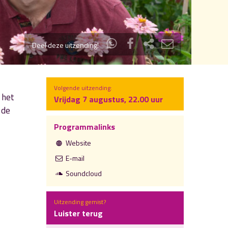
Deel deze uitzending!
Volgende uitzending:
 het
Vrijdag 7 augustus, 22.00 uur
 de
Programmalinks
Website
E-mail
Soundcloud
Uitzending gemist?
Luister terug