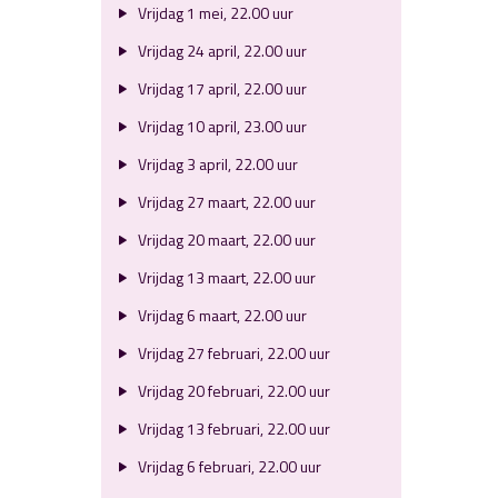
Vrijdag 1 mei, 22.00 uur
Vrijdag 24 april, 22.00 uur
Vrijdag 17 april, 22.00 uur
Vrijdag 10 april, 23.00 uur
Vrijdag 3 april, 22.00 uur
Vrijdag 27 maart, 22.00 uur
Vrijdag 20 maart, 22.00 uur
Vrijdag 13 maart, 22.00 uur
Vrijdag 6 maart, 22.00 uur
Vrijdag 27 februari, 22.00 uur
Vrijdag 20 februari, 22.00 uur
Vrijdag 13 februari, 22.00 uur
Vrijdag 6 februari, 22.00 uur