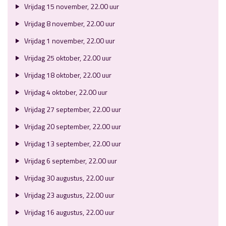
Vrijdag 15 november, 22.00 uur
Vrijdag 8 november, 22.00 uur
Vrijdag 1 november, 22.00 uur
Vrijdag 25 oktober, 22.00 uur
Vrijdag 18 oktober, 22.00 uur
Vrijdag 4 oktober, 22.00 uur
Vrijdag 27 september, 22.00 uur
Vrijdag 20 september, 22.00 uur
Vrijdag 13 september, 22.00 uur
Vrijdag 6 september, 22.00 uur
Vrijdag 30 augustus, 22.00 uur
Vrijdag 23 augustus, 22.00 uur
Vrijdag 16 augustus, 22.00 uur