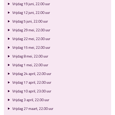
Vrijdag 19 juni, 22.00 uur
Vrijdag 12 juni, 22.00 uur
Vrijdag 5 juni, 22.00 uur
Vrijdag 29 mei, 22.00 uur
Vrijdag 22 mei, 22.00 uur
Vrijdag 15 mei, 22.00 uur
Vrijdag 8 mei, 22.00 uur
Vrijdag 1 mei, 22.00 uur
Vrijdag 24 april, 22.00 uur
Vrijdag 17 april, 22.00 uur
Vrijdag 10 april, 23.00 uur
Vrijdag 3 april, 22.00 uur
Vrijdag 27 maart, 22.00 uur