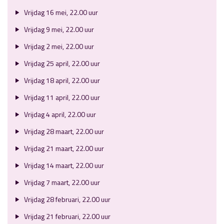
Vrijdag 16 mei, 22.00 uur
Vrijdag 9 mei, 22.00 uur
Vrijdag 2 mei, 22.00 uur
Vrijdag 25 april, 22.00 uur
Vrijdag 18 april, 22.00 uur
Vrijdag 11 april, 22.00 uur
Vrijdag 4 april, 22.00 uur
Vrijdag 28 maart, 22.00 uur
Vrijdag 21 maart, 22.00 uur
Vrijdag 14 maart, 22.00 uur
Vrijdag 7 maart, 22.00 uur
Vrijdag 28 februari, 22.00 uur
Vrijdag 21 februari, 22.00 uur