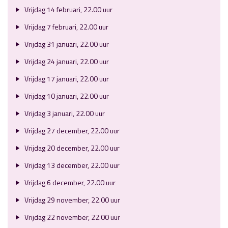
Vrijdag 14 februari, 22.00 uur
Vrijdag 7 februari, 22.00 uur
Vrijdag 31 januari, 22.00 uur
Vrijdag 24 januari, 22.00 uur
Vrijdag 17 januari, 22.00 uur
Vrijdag 10 januari, 22.00 uur
Vrijdag 3 januari, 22.00 uur
Vrijdag 27 december, 22.00 uur
Vrijdag 20 december, 22.00 uur
Vrijdag 13 december, 22.00 uur
Vrijdag 6 december, 22.00 uur
Vrijdag 29 november, 22.00 uur
Vrijdag 22 november, 22.00 uur