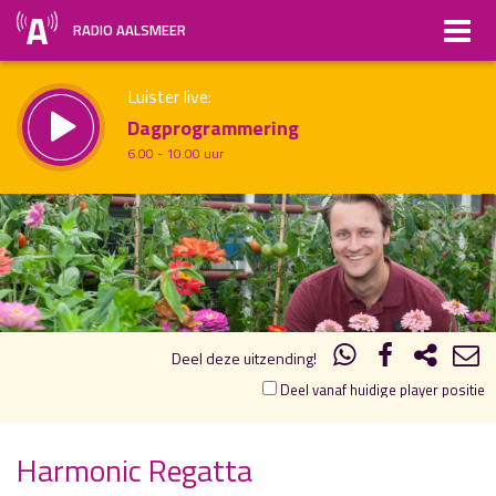
RADIO AALSMEER
Luister live:
Dagprogrammering
6.00 - 10.00 uur
Straks:
22.00
23.00
Jazz met Kees Regter
uur 1 van 1
10.00 - 12.00 uur
Vorig uur
Volgend uur
Inklappen
Deel deze uitzending!
Deel vanaf huidige player positie
Harmonic Regatta