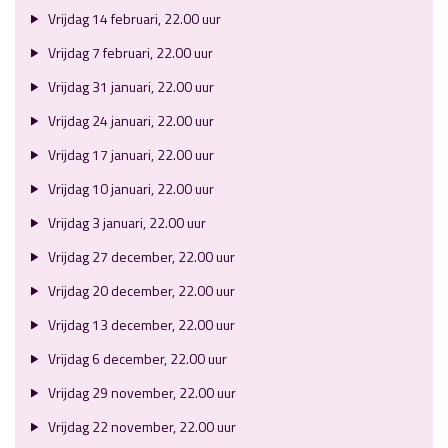
Vrijdag 14 februari, 22.00 uur
Vrijdag 7 februari, 22.00 uur
Vrijdag 31 januari, 22.00 uur
Vrijdag 24 januari, 22.00 uur
Vrijdag 17 januari, 22.00 uur
Vrijdag 10 januari, 22.00 uur
Vrijdag 3 januari, 22.00 uur
Vrijdag 27 december, 22.00 uur
Vrijdag 20 december, 22.00 uur
Vrijdag 13 december, 22.00 uur
Vrijdag 6 december, 22.00 uur
Vrijdag 29 november, 22.00 uur
Vrijdag 22 november, 22.00 uur