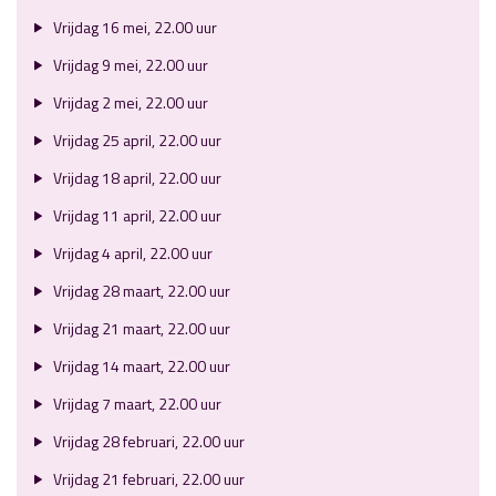
Vrijdag 16 mei, 22.00 uur
Vrijdag 9 mei, 22.00 uur
Vrijdag 2 mei, 22.00 uur
Vrijdag 25 april, 22.00 uur
Vrijdag 18 april, 22.00 uur
Vrijdag 11 april, 22.00 uur
Vrijdag 4 april, 22.00 uur
Vrijdag 28 maart, 22.00 uur
Vrijdag 21 maart, 22.00 uur
Vrijdag 14 maart, 22.00 uur
Vrijdag 7 maart, 22.00 uur
Vrijdag 28 februari, 22.00 uur
Vrijdag 21 februari, 22.00 uur