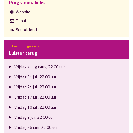
Programmalinks
Website
E-mail
Soundcloud
Uitzending gemist?
Luister terug
Vrijdag 7 augustus, 22.00 uur
Vrijdag 31 juli, 22.00 uur
Vrijdag 24 juli, 22.00 uur
Vrijdag 17 juli, 22.00 uur
Vrijdag 10 juli, 22.00 uur
Vrijdag 3 juli, 22.00 uur
Vrijdag 26 juni, 22.00 uur