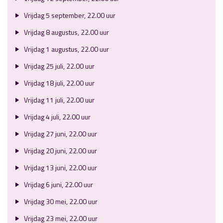
Vrijdag 5 september, 22.00 uur
Vrijdag 8 augustus, 22.00 uur
Vrijdag 1 augustus, 22.00 uur
Vrijdag 25 juli, 22.00 uur
Vrijdag 18 juli, 22.00 uur
Vrijdag 11 juli, 22.00 uur
Vrijdag 4 juli, 22.00 uur
Vrijdag 27 juni, 22.00 uur
Vrijdag 20 juni, 22.00 uur
Vrijdag 13 juni, 22.00 uur
Vrijdag 6 juni, 22.00 uur
Vrijdag 30 mei, 22.00 uur
Vrijdag 23 mei, 22.00 uur