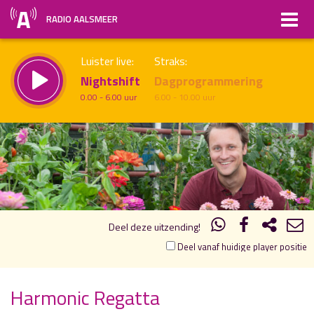
RADIO AALSMEER
Luister live:
Straks:
Nightshift
Dagprogrammering
0.00 - 6.00 uur
6.00 - 10.00 uur
22.00
23.00
uur 1 van 1
Vorig uur
Volgend uur
Inklappen
Deel deze uitzending!
Deel vanaf huidige player positie
Harmonic Regatta