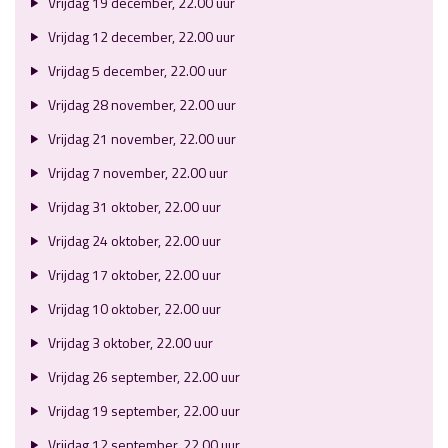
Vrijdag 19 december, 22.00 uur
Vrijdag 12 december, 22.00 uur
Vrijdag 5 december, 22.00 uur
Vrijdag 28 november, 22.00 uur
Vrijdag 21 november, 22.00 uur
Vrijdag 7 november, 22.00 uur
Vrijdag 31 oktober, 22.00 uur
Vrijdag 24 oktober, 22.00 uur
Vrijdag 17 oktober, 22.00 uur
Vrijdag 10 oktober, 22.00 uur
Vrijdag 3 oktober, 22.00 uur
Vrijdag 26 september, 22.00 uur
Vrijdag 19 september, 22.00 uur
Vrijdag 12 september, 22.00 uur