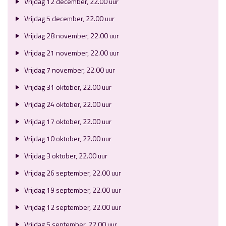
Vrijdag 12 december, 22.00 uur
Vrijdag 5 december, 22.00 uur
Vrijdag 28 november, 22.00 uur
Vrijdag 21 november, 22.00 uur
Vrijdag 7 november, 22.00 uur
Vrijdag 31 oktober, 22.00 uur
Vrijdag 24 oktober, 22.00 uur
Vrijdag 17 oktober, 22.00 uur
Vrijdag 10 oktober, 22.00 uur
Vrijdag 3 oktober, 22.00 uur
Vrijdag 26 september, 22.00 uur
Vrijdag 19 september, 22.00 uur
Vrijdag 12 september, 22.00 uur
Vrijdag 5 september, 22.00 uur