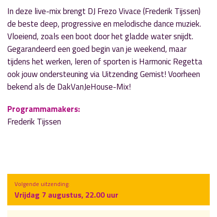
In deze live-mix brengt DJ Frezo Vivace (Frederik Tijssen)
de beste deep, progressive en melodische dance muziek.
Vloeiend, zoals een boot door het gladde water snijdt.
Gegarandeerd een goed begin van je weekend, maar
tijdens het werken, leren of sporten is Harmonic Regetta
ook jouw ondersteuning via Uitzending Gemist! Voorheen
bekend als de DakVanJeHouse-Mix!
Programmamakers:
Frederik Tijssen
Volgende uitzending:
Vrijdag 7 augustus, 22.00 uur