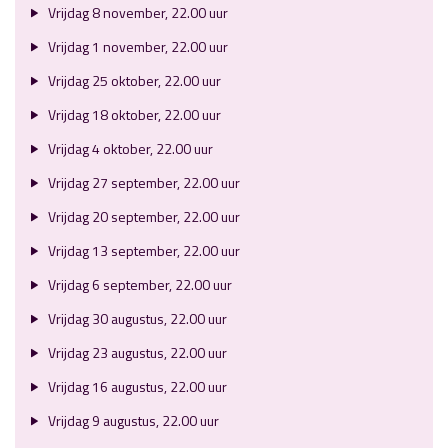
Vrijdag 8 november, 22.00 uur
Vrijdag 1 november, 22.00 uur
Vrijdag 25 oktober, 22.00 uur
Vrijdag 18 oktober, 22.00 uur
Vrijdag 4 oktober, 22.00 uur
Vrijdag 27 september, 22.00 uur
Vrijdag 20 september, 22.00 uur
Vrijdag 13 september, 22.00 uur
Vrijdag 6 september, 22.00 uur
Vrijdag 30 augustus, 22.00 uur
Vrijdag 23 augustus, 22.00 uur
Vrijdag 16 augustus, 22.00 uur
Vrijdag 9 augustus, 22.00 uur