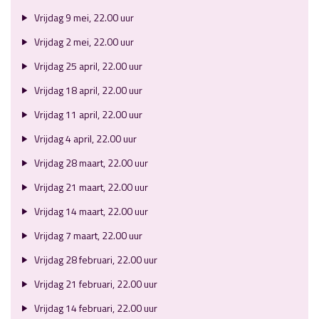
Vrijdag 9 mei, 22.00 uur
Vrijdag 2 mei, 22.00 uur
Vrijdag 25 april, 22.00 uur
Vrijdag 18 april, 22.00 uur
Vrijdag 11 april, 22.00 uur
Vrijdag 4 april, 22.00 uur
Vrijdag 28 maart, 22.00 uur
Vrijdag 21 maart, 22.00 uur
Vrijdag 14 maart, 22.00 uur
Vrijdag 7 maart, 22.00 uur
Vrijdag 28 februari, 22.00 uur
Vrijdag 21 februari, 22.00 uur
Vrijdag 14 februari, 22.00 uur