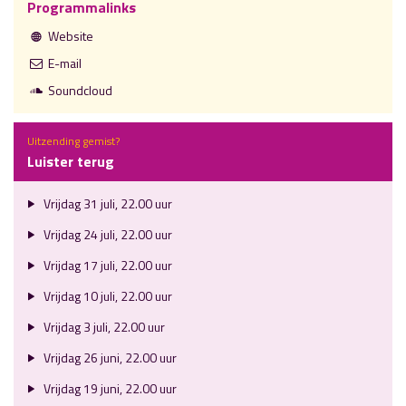
Programmalinks
Website
E-mail
Soundcloud
Uitzending gemist?
Luister terug
Vrijdag 31 juli, 22.00 uur
Vrijdag 24 juli, 22.00 uur
Vrijdag 17 juli, 22.00 uur
Vrijdag 10 juli, 22.00 uur
Vrijdag 3 juli, 22.00 uur
Vrijdag 26 juni, 22.00 uur
Vrijdag 19 juni, 22.00 uur