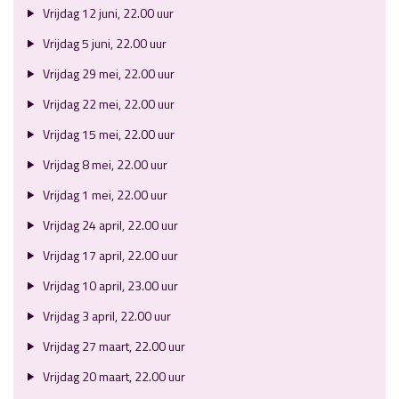
Vrijdag 12 juni, 22.00 uur
Vrijdag 5 juni, 22.00 uur
Vrijdag 29 mei, 22.00 uur
Vrijdag 22 mei, 22.00 uur
Vrijdag 15 mei, 22.00 uur
Vrijdag 8 mei, 22.00 uur
Vrijdag 1 mei, 22.00 uur
Vrijdag 24 april, 22.00 uur
Vrijdag 17 april, 22.00 uur
Vrijdag 10 april, 23.00 uur
Vrijdag 3 april, 22.00 uur
Vrijdag 27 maart, 22.00 uur
Vrijdag 20 maart, 22.00 uur