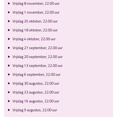
Vrijdag 8 november, 22.00 uur
Vrijdag 1 november, 22.00 uur
Vrijdag 25 oktober, 22.00 uur
Vrijdag 18 oktober, 22.00 uur
Vrijdag 4 oktober, 22.00 uur
Vrijdag 27 september, 22.00 uur
Vrijdag 20 september, 22.00 uur
Vrijdag 13 september, 22.00 uur
Vrijdag 6 september, 22.00 uur
Vrijdag 30 augustus, 22.00 uur
Vrijdag 23 augustus, 22.00 uur
Vrijdag 16 augustus, 22.00 uur
Vrijdag 9 augustus, 22.00 uur