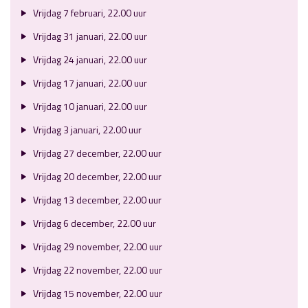
Vrijdag 7 februari, 22.00 uur
Vrijdag 31 januari, 22.00 uur
Vrijdag 24 januari, 22.00 uur
Vrijdag 17 januari, 22.00 uur
Vrijdag 10 januari, 22.00 uur
Vrijdag 3 januari, 22.00 uur
Vrijdag 27 december, 22.00 uur
Vrijdag 20 december, 22.00 uur
Vrijdag 13 december, 22.00 uur
Vrijdag 6 december, 22.00 uur
Vrijdag 29 november, 22.00 uur
Vrijdag 22 november, 22.00 uur
Vrijdag 15 november, 22.00 uur