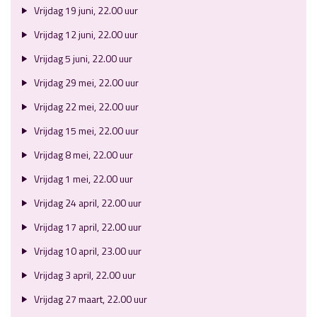
Vrijdag 19 juni, 22.00 uur
Vrijdag 12 juni, 22.00 uur
Vrijdag 5 juni, 22.00 uur
Vrijdag 29 mei, 22.00 uur
Vrijdag 22 mei, 22.00 uur
Vrijdag 15 mei, 22.00 uur
Vrijdag 8 mei, 22.00 uur
Vrijdag 1 mei, 22.00 uur
Vrijdag 24 april, 22.00 uur
Vrijdag 17 april, 22.00 uur
Vrijdag 10 april, 23.00 uur
Vrijdag 3 april, 22.00 uur
Vrijdag 27 maart, 22.00 uur