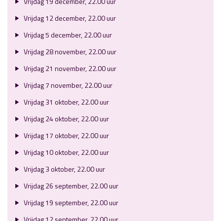
Vrijdag 19 december, 22.00 uur
Vrijdag 12 december, 22.00 uur
Vrijdag 5 december, 22.00 uur
Vrijdag 28 november, 22.00 uur
Vrijdag 21 november, 22.00 uur
Vrijdag 7 november, 22.00 uur
Vrijdag 31 oktober, 22.00 uur
Vrijdag 24 oktober, 22.00 uur
Vrijdag 17 oktober, 22.00 uur
Vrijdag 10 oktober, 22.00 uur
Vrijdag 3 oktober, 22.00 uur
Vrijdag 26 september, 22.00 uur
Vrijdag 19 september, 22.00 uur
Vrijdag 12 september, 22.00 uur