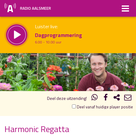
RADIO AALSMEER
Luister live:
Dagprogrammering
6.00 - 10.00 uur
Straks:
22.00
23.00
Jazz met Kees Regter
uur 1 van 1
10.00 - 12.00 uur
Vorig uur
Volgend uur
Inklappen
Deel deze uitzending!
Deel vanaf huidige player positie
Harmonic Regatta