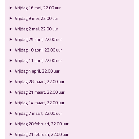
Vrijdag 16 mei, 22.00 uur
Vrijdag 9 mei, 22.00 uur
Vrijdag 2 mei, 22.00 uur
Vrijdag 25 april, 22.00 uur
Vrijdag 18 april, 22.00 uur
Vrijdag 11 april, 22.00 uur
Vrijdag 4 april, 22.00 uur
Vrijdag 28 maart, 22.00 uur
Vrijdag 21 maart, 22.00 uur
Vrijdag 14 maart, 22.00 uur
Vrijdag 7 maart, 22.00 uur
Vrijdag 28 februari, 22.00 uur
Vrijdag 21 februari, 22.00 uur