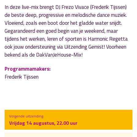
In deze live-mix brengt DJ Frezo Vivace (Frederik Tijssen)
de beste deep, progressive en melodische dance muziek.
Vloeiend, zoals een boot door het gladde water snijdt.
Gegarandeerd een goed begin van je weekend, maar
tijdens het werken, leren of sporten is Harmonic Regetta
ook jouw ondersteuning via Uitzending Gemist! Voorheen
bekend als de DakVanJeHouse-Mix!
Programmamakers:
Frederik Tijssen
Volgende uitzending:
Vrijdag 14 augustus, 22.00 uur