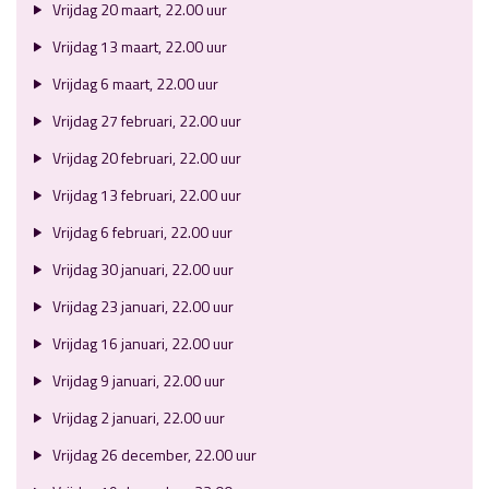
Vrijdag 20 maart, 22.00 uur
Vrijdag 13 maart, 22.00 uur
Vrijdag 6 maart, 22.00 uur
Vrijdag 27 februari, 22.00 uur
Vrijdag 20 februari, 22.00 uur
Vrijdag 13 februari, 22.00 uur
Vrijdag 6 februari, 22.00 uur
Vrijdag 30 januari, 22.00 uur
Vrijdag 23 januari, 22.00 uur
Vrijdag 16 januari, 22.00 uur
Vrijdag 9 januari, 22.00 uur
Vrijdag 2 januari, 22.00 uur
Vrijdag 26 december, 22.00 uur