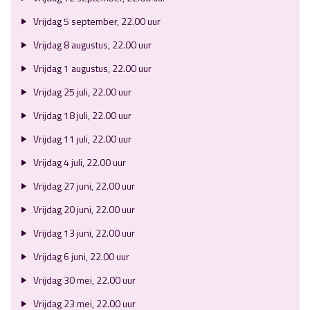
Vrijdag 5 september, 22.00 uur
Vrijdag 8 augustus, 22.00 uur
Vrijdag 1 augustus, 22.00 uur
Vrijdag 25 juli, 22.00 uur
Vrijdag 18 juli, 22.00 uur
Vrijdag 11 juli, 22.00 uur
Vrijdag 4 juli, 22.00 uur
Vrijdag 27 juni, 22.00 uur
Vrijdag 20 juni, 22.00 uur
Vrijdag 13 juni, 22.00 uur
Vrijdag 6 juni, 22.00 uur
Vrijdag 30 mei, 22.00 uur
Vrijdag 23 mei, 22.00 uur