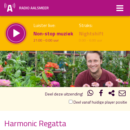
RADIO AALSMEER
Luister live:
Straks:
Non-stop muziek
Nightshift
21.00 - 0.00 uur
0.00 - 6.00 uur
22.00
23.00
uur 1 van 1
Vorig uur
Volgend uur
Inklappen
Deel deze uitzending!
Deel vanaf huidige player positie
Harmonic Regatta