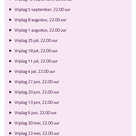
Vrijdag 5 september, 22.00 uur
Vrijdag 8 augustus, 22.00 uur
Vrijdag 1 augustus, 22.00 uur
Vrijdag 25 juli, 22.00 uur
Vrijdag 18 juli, 22.00 uur
Vrijdag 11 juli, 22.00 uur
Vrijdag 4 juli, 22.00 uur
Vrijdag 27 juni, 22.00 uur
Vrijdag 20 juni, 22.00 uur
Vrijdag 13 juni, 22.00 uur
Vrijdag 6 juni, 22.00 uur
Vrijdag 30 mei, 22.00 uur
Vrijdag 23 mei, 22.00 uur