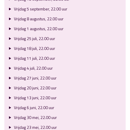
Vrijdag 5 september, 22.00 uur
Vrijdag 8 augustus, 22.00 uur
Vrijdag 1 augustus, 22.00 uur
Vrijdag 25 juli, 22.00 uur
Vrijdag 18 juli, 22.00 uur
Vrijdag 11 juli, 22.00 uur
Vrijdag 4 juli, 22.00 uur
Vrijdag 27 juni, 22.00 uur
Vrijdag 20 juni, 22.00 uur
Vrijdag 13 juni, 22.00 uur
Vrijdag 6 juni, 22.00 uur
Vrijdag 30 mei, 22.00 uur
Vrijdag 23 mei, 22.00 uur