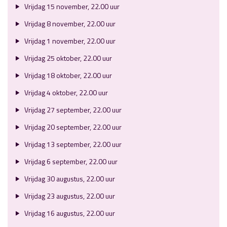
Vrijdag 15 november, 22.00 uur
Vrijdag 8 november, 22.00 uur
Vrijdag 1 november, 22.00 uur
Vrijdag 25 oktober, 22.00 uur
Vrijdag 18 oktober, 22.00 uur
Vrijdag 4 oktober, 22.00 uur
Vrijdag 27 september, 22.00 uur
Vrijdag 20 september, 22.00 uur
Vrijdag 13 september, 22.00 uur
Vrijdag 6 september, 22.00 uur
Vrijdag 30 augustus, 22.00 uur
Vrijdag 23 augustus, 22.00 uur
Vrijdag 16 augustus, 22.00 uur