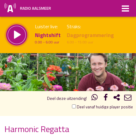
RADIO AALSMEER
Luister live:
Straks:
Nightshift
Dagprogrammering
0.00 - 6.00 uur
6.00 - 15.00 uur
22.00
23.00
uur 1 van 1
Vorig uur
Volgend uur
Inklappen
Deel deze uitzending!
Deel vanaf huidige player positie
Harmonic Regatta