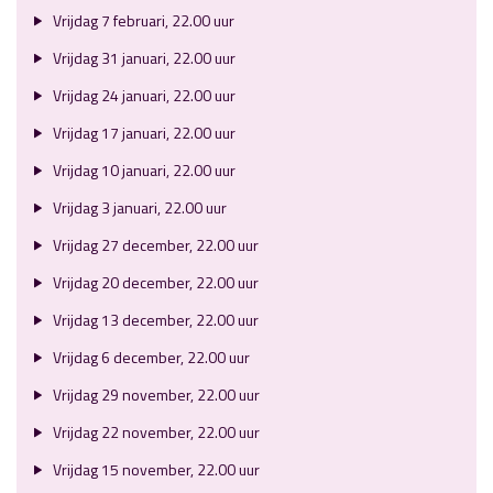
Vrijdag 7 februari, 22.00 uur
Vrijdag 31 januari, 22.00 uur
Vrijdag 24 januari, 22.00 uur
Vrijdag 17 januari, 22.00 uur
Vrijdag 10 januari, 22.00 uur
Vrijdag 3 januari, 22.00 uur
Vrijdag 27 december, 22.00 uur
Vrijdag 20 december, 22.00 uur
Vrijdag 13 december, 22.00 uur
Vrijdag 6 december, 22.00 uur
Vrijdag 29 november, 22.00 uur
Vrijdag 22 november, 22.00 uur
Vrijdag 15 november, 22.00 uur