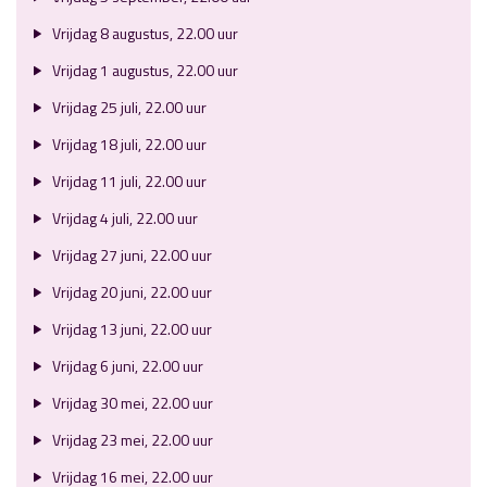
Vrijdag 8 augustus, 22.00 uur
Vrijdag 1 augustus, 22.00 uur
Vrijdag 25 juli, 22.00 uur
Vrijdag 18 juli, 22.00 uur
Vrijdag 11 juli, 22.00 uur
Vrijdag 4 juli, 22.00 uur
Vrijdag 27 juni, 22.00 uur
Vrijdag 20 juni, 22.00 uur
Vrijdag 13 juni, 22.00 uur
Vrijdag 6 juni, 22.00 uur
Vrijdag 30 mei, 22.00 uur
Vrijdag 23 mei, 22.00 uur
Vrijdag 16 mei, 22.00 uur