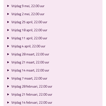
Vrijdag 9 mei, 22.00 uur
Vrijdag 2 mei, 22.00 uur
Vrijdag 25 april, 22.00 uur
Vrijdag 18 april, 22.00 uur
Vrijdag 11 april, 22.00 uur
Vrijdag 4 april, 22.00 uur
Vrijdag 28 maart, 22.00 uur
Vrijdag 21 maart, 22.00 uur
Vrijdag 14 maart, 22.00 uur
Vrijdag 7 maart, 22.00 uur
Vrijdag 28 februari, 22.00 uur
Vrijdag 21 februari, 22.00 uur
Vrijdag 14 februari, 22.00 uur