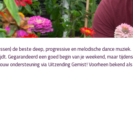
Tijssen) de beste deep, progressive en melodische dance muziek.
ijdt. Gegarandeerd een goed begin van je weekend, maar tijdens
jouw ondersteuning via Uitzending Gemist! Voorheen bekend als