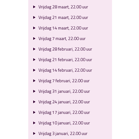
Vrijdag 28 maart, 22.00 uur
Vrijdag 21 maart, 22.00 uur
Vrijdag 14 maart, 22.00 uur
Vrijdag 7 maart, 22.00 uur
Vrijdag 28 februari, 22.00 uur
Vrijdag 21 februari, 22.00 uur
Vrijdag 14 februari, 22.00 uur
Vrijdag 7 februari, 22.00 uur
Vrijdag 31 januari, 22.00 uur
Vrijdag 24 januari, 22.00 uur
Vrijdag 17 januari, 22.00 uur
Vrijdag 10 januari, 22.00 uur
Vrijdag 3 januari, 22.00 uur