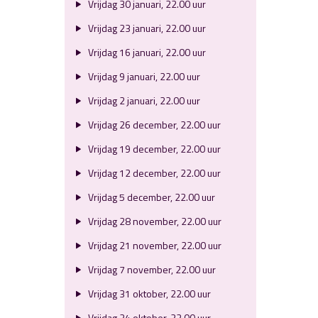
Vrijdag 30 januari, 22.00 uur
Vrijdag 23 januari, 22.00 uur
Vrijdag 16 januari, 22.00 uur
Vrijdag 9 januari, 22.00 uur
Vrijdag 2 januari, 22.00 uur
Vrijdag 26 december, 22.00 uur
Vrijdag 19 december, 22.00 uur
Vrijdag 12 december, 22.00 uur
Vrijdag 5 december, 22.00 uur
Vrijdag 28 november, 22.00 uur
Vrijdag 21 november, 22.00 uur
Vrijdag 7 november, 22.00 uur
Vrijdag 31 oktober, 22.00 uur
Vrijdag 24 oktober, 22.00 uur