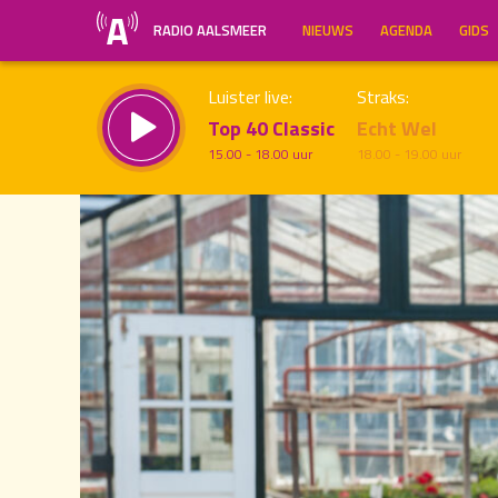
RADIO AALSMEER
NIEUWS
AGENDA
GIDS
Luister live:
Straks:
Top 40 Classic
Echt Wel
15.00 - 18.00 uur
18.00 - 19.00 uur
20.00
Inklappen