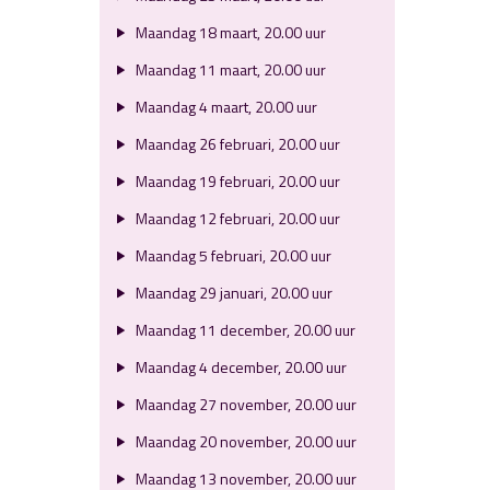
Maandag 18 maart, 20.00 uur
Maandag 11 maart, 20.00 uur
Maandag 4 maart, 20.00 uur
Maandag 26 februari, 20.00 uur
Maandag 19 februari, 20.00 uur
Maandag 12 februari, 20.00 uur
Maandag 5 februari, 20.00 uur
Maandag 29 januari, 20.00 uur
Maandag 11 december, 20.00 uur
Maandag 4 december, 20.00 uur
Maandag 27 november, 20.00 uur
Maandag 20 november, 20.00 uur
Maandag 13 november, 20.00 uur