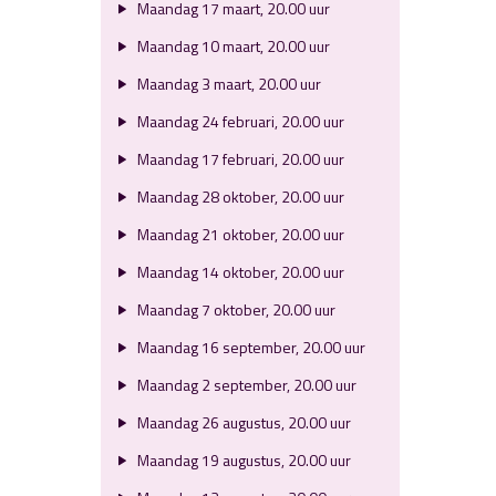
Maandag 17 maart, 20.00 uur
Maandag 10 maart, 20.00 uur
Maandag 3 maart, 20.00 uur
Maandag 24 februari, 20.00 uur
Maandag 17 februari, 20.00 uur
Maandag 28 oktober, 20.00 uur
Maandag 21 oktober, 20.00 uur
Maandag 14 oktober, 20.00 uur
Maandag 7 oktober, 20.00 uur
Maandag 16 september, 20.00 uur
Maandag 2 september, 20.00 uur
Maandag 26 augustus, 20.00 uur
Maandag 19 augustus, 20.00 uur