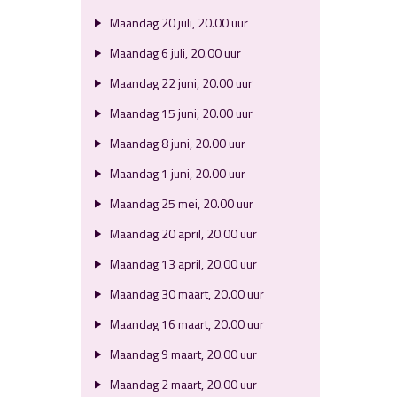
Maandag 20 juli, 20.00 uur
Maandag 6 juli, 20.00 uur
Maandag 22 juni, 20.00 uur
Maandag 15 juni, 20.00 uur
Maandag 8 juni, 20.00 uur
Maandag 1 juni, 20.00 uur
Maandag 25 mei, 20.00 uur
Maandag 20 april, 20.00 uur
Maandag 13 april, 20.00 uur
Maandag 30 maart, 20.00 uur
Maandag 16 maart, 20.00 uur
Maandag 9 maart, 20.00 uur
Maandag 2 maart, 20.00 uur