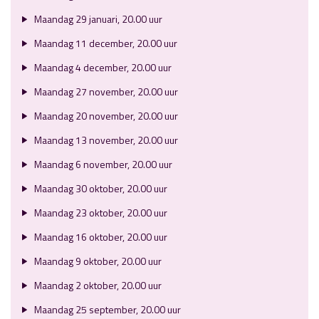
Maandag 29 januari, 20.00 uur
Maandag 11 december, 20.00 uur
Maandag 4 december, 20.00 uur
Maandag 27 november, 20.00 uur
Maandag 20 november, 20.00 uur
Maandag 13 november, 20.00 uur
Maandag 6 november, 20.00 uur
Maandag 30 oktober, 20.00 uur
Maandag 23 oktober, 20.00 uur
Maandag 16 oktober, 20.00 uur
Maandag 9 oktober, 20.00 uur
Maandag 2 oktober, 20.00 uur
Maandag 25 september, 20.00 uur