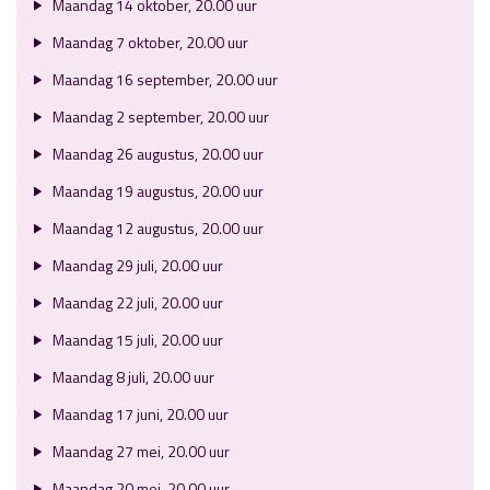
Maandag 14 oktober, 20.00 uur
Maandag 7 oktober, 20.00 uur
Maandag 16 september, 20.00 uur
Maandag 2 september, 20.00 uur
Maandag 26 augustus, 20.00 uur
Maandag 19 augustus, 20.00 uur
Maandag 12 augustus, 20.00 uur
Maandag 29 juli, 20.00 uur
Maandag 22 juli, 20.00 uur
Maandag 15 juli, 20.00 uur
Maandag 8 juli, 20.00 uur
Maandag 17 juni, 20.00 uur
Maandag 27 mei, 20.00 uur
Maandag 20 mei, 20.00 uur