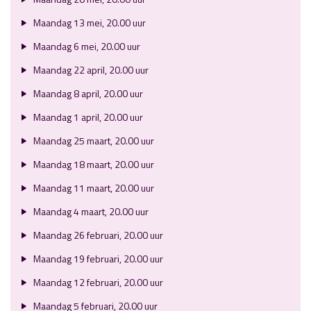
Maandag 13 mei, 20.00 uur
Maandag 6 mei, 20.00 uur
Maandag 22 april, 20.00 uur
Maandag 8 april, 20.00 uur
Maandag 1 april, 20.00 uur
Maandag 25 maart, 20.00 uur
Maandag 18 maart, 20.00 uur
Maandag 11 maart, 20.00 uur
Maandag 4 maart, 20.00 uur
Maandag 26 februari, 20.00 uur
Maandag 19 februari, 20.00 uur
Maandag 12 februari, 20.00 uur
Maandag 5 februari, 20.00 uur