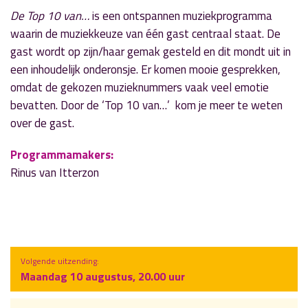
De Top 10 van…
is een ontspannen muziekprogramma
waarin de muziekkeuze van één gast centraal staat. De
gast wordt op zijn/haar gemak gesteld en dit mondt uit in
een inhoudelijk onderonsje. Er komen mooie gesprekken,
omdat de gekozen muzieknummers vaak veel emotie
bevatten. Door de ‘Top 10 van…’ kom je meer te weten
over de gast.
Programmamakers:
Rinus van Itterzon
Volgende uitzending:
Maandag 10 augustus, 20.00 uur