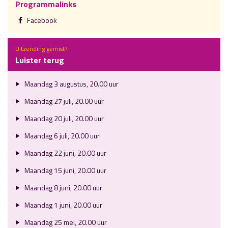
Programmalinks
Facebook
Uitzending gemist?
Luister terug
Maandag 3 augustus, 20.00 uur
Maandag 27 juli, 20.00 uur
Maandag 20 juli, 20.00 uur
Maandag 6 juli, 20.00 uur
Maandag 22 juni, 20.00 uur
Maandag 15 juni, 20.00 uur
Maandag 8 juni, 20.00 uur
Maandag 1 juni, 20.00 uur
Maandag 25 mei, 20.00 uur