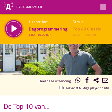
RADIO AALSMEER
Luister live:
Straks:
Dagprogrammering
Top 40 Classic
6.00 - 15.00 uur
15.00 - 18.00 uur
20.00
21.00
uur 1 van 1
Vorig uur
Volgend uur
Inklappen
Deel deze uitzending!
Deel vanaf huidige player positie
De Top 10 van...