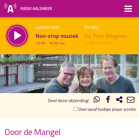
RADIO AALSMEER
Luister live:
Straks:
Non-stop muziek
Ga Toch Wegman
13.00 - 16.00 uur
16.00 - 17.00 uur
19.00
20.00
uur 1 van 1
Vorig uur
Volgend uur
Inklappen
Deel deze uitzending!
Deel vanaf huidige player positie
Door de Mangel