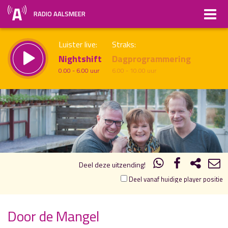
RADIO AALSMEER
Luister live:
Straks:
Nightshift
Dagprogrammering
0.00 - 6.00 uur
6.00 - 10.00 uur
19.00
20.00
uur 1 van 1
Vorig uur
Volgend uur
Inklappen
Deel deze uitzending!
Deel vanaf huidige player positie
Door de Mangel