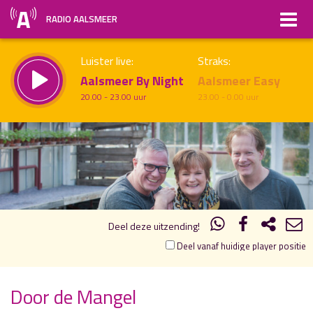
RADIO AALSMEER
Luister live:
Straks:
Aalsmeer By Night
Aalsmeer Easy
20.00 - 23.00 uur
23.00 - 0.00 uur
19.00
20.00
uur 1 van 1
Vorig uur
Volgend uur
Inklappen
Deel deze uitzending!
Deel vanaf huidige player positie
Door de Mangel