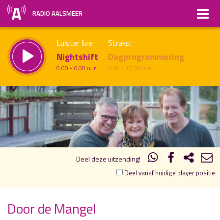
RADIO AALSMEER
Luister live:
Straks:
Nightshift
Dagprogrammering
0.00 - 6.00 uur
6.00 - 15.00 uur
19.00
20.00
uur 1 van 1
Vorig uur
Volgend uur
Inklappen
Deel deze uitzending!
Deel vanaf huidige player positie
Door de Mangel