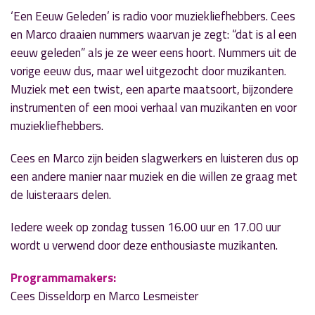
‘Een Eeuw Geleden’ is radio voor muziekliefhebbers. Cees
en Marco draaien nummers waarvan je zegt: “dat is al een
eeuw geleden” als je ze weer eens hoort. Nummers uit de
vorige eeuw dus, maar wel uitgezocht door muzikanten.
Muziek met een twist, een aparte maatsoort, bijzondere
instrumenten of een mooi verhaal van muzikanten en voor
muziekliefhebbers.
Cees en Marco zijn beiden slagwerkers en luisteren dus op
een andere manier naar muziek en die willen ze graag met
de luisteraars delen.
Iedere week op zondag tussen 16.00 uur en 17.00 uur
wordt u verwend door deze enthousiaste muzikanten.
Programmamakers:
Cees Disseldorp en Marco Lesmeister