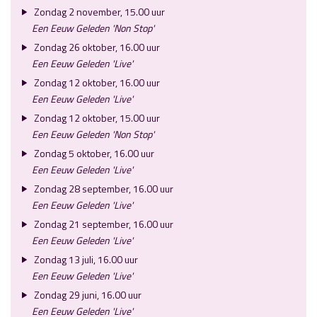
Zondag 2 november, 15.00 uur
Een Eeuw Geleden 'Non Stop'
Zondag 26 oktober, 16.00 uur
Een Eeuw Geleden 'Live'
Zondag 12 oktober, 16.00 uur
Een Eeuw Geleden 'Live'
Zondag 12 oktober, 15.00 uur
Een Eeuw Geleden 'Non Stop'
Zondag 5 oktober, 16.00 uur
Een Eeuw Geleden 'Live'
Zondag 28 september, 16.00 uur
Een Eeuw Geleden 'Live'
Zondag 21 september, 16.00 uur
Een Eeuw Geleden 'Live'
Zondag 13 juli, 16.00 uur
Een Eeuw Geleden 'Live'
Zondag 29 juni, 16.00 uur
Een Eeuw Geleden 'Live'