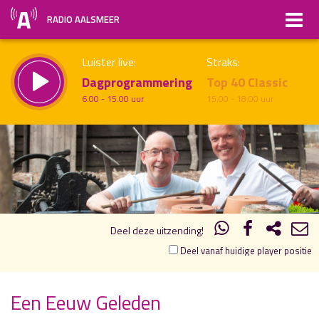
RADIO AALSMEER
Luister live:
Straks:
Dagprogrammering
Top 40 Classic
6.00 - 15.00 uur
15.00 - 18.00 uur
16.00
17.00
uur 1 van 1
Vorig uur
Volgend uur
Inklappen
Deel deze uitzending!
Deel vanaf huidige player positie
Een Eeuw Geleden