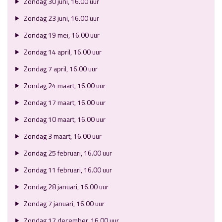
Zondag 30 juni, 16.00 uur
Zondag 23 juni, 16.00 uur
Zondag 19 mei, 16.00 uur
Zondag 14 april, 16.00 uur
Zondag 7 april, 16.00 uur
Zondag 24 maart, 16.00 uur
Zondag 17 maart, 16.00 uur
Zondag 10 maart, 16.00 uur
Zondag 3 maart, 16.00 uur
Zondag 25 februari, 16.00 uur
Zondag 11 februari, 16.00 uur
Zondag 28 januari, 16.00 uur
Zondag 7 januari, 16.00 uur
Zondag 17 december, 16.00 uur