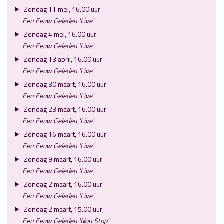
Zondag 11 mei, 16.00 uur
Een Eeuw Geleden 'Live'
Zondag 4 mei, 16.00 uur
Een Eeuw Geleden 'Live'
Zondag 13 april, 16.00 uur
Een Eeuw Geleden 'Live'
Zondag 30 maart, 16.00 uur
Een Eeuw Geleden 'Live'
Zondag 23 maart, 16.00 uur
Een Eeuw Geleden 'Live'
Zondag 16 maart, 16.00 uur
Een Eeuw Geleden 'Live'
Zondag 9 maart, 16.00 uur
Een Eeuw Geleden 'Live'
Zondag 2 maart, 16.00 uur
Een Eeuw Geleden 'Live'
Zondag 2 maart, 15.00 uur
Een Eeuw Geleden 'Non Stop'