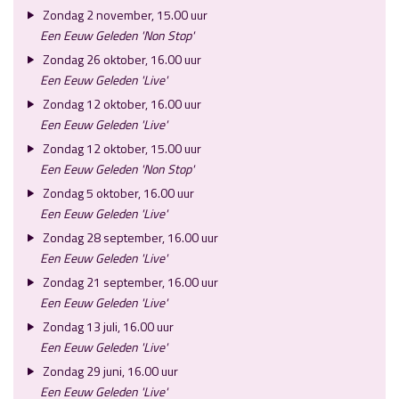
Zondag 2 november, 15.00 uur
Een Eeuw Geleden 'Non Stop'
Zondag 26 oktober, 16.00 uur
Een Eeuw Geleden 'Live'
Zondag 12 oktober, 16.00 uur
Een Eeuw Geleden 'Live'
Zondag 12 oktober, 15.00 uur
Een Eeuw Geleden 'Non Stop'
Zondag 5 oktober, 16.00 uur
Een Eeuw Geleden 'Live'
Zondag 28 september, 16.00 uur
Een Eeuw Geleden 'Live'
Zondag 21 september, 16.00 uur
Een Eeuw Geleden 'Live'
Zondag 13 juli, 16.00 uur
Een Eeuw Geleden 'Live'
Zondag 29 juni, 16.00 uur
Een Eeuw Geleden 'Live'