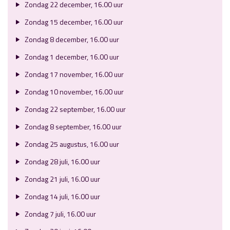
Zondag 22 december, 16.00 uur
Zondag 15 december, 16.00 uur
Zondag 8 december, 16.00 uur
Zondag 1 december, 16.00 uur
Zondag 17 november, 16.00 uur
Zondag 10 november, 16.00 uur
Zondag 22 september, 16.00 uur
Zondag 8 september, 16.00 uur
Zondag 25 augustus, 16.00 uur
Zondag 28 juli, 16.00 uur
Zondag 21 juli, 16.00 uur
Zondag 14 juli, 16.00 uur
Zondag 7 juli, 16.00 uur