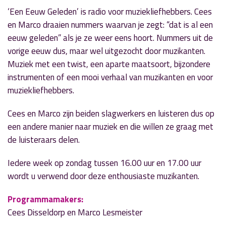
‘Een Eeuw Geleden’ is radio voor muziekliefhebbers. Cees
en Marco draaien nummers waarvan je zegt: “dat is al een
eeuw geleden” als je ze weer eens hoort. Nummers uit de
vorige eeuw dus, maar wel uitgezocht door muzikanten.
Muziek met een twist, een aparte maatsoort, bijzondere
instrumenten of een mooi verhaal van muzikanten en voor
muziekliefhebbers.
Cees en Marco zijn beiden slagwerkers en luisteren dus op
een andere manier naar muziek en die willen ze graag met
de luisteraars delen.
Iedere week op zondag tussen 16.00 uur en 17.00 uur
wordt u verwend door deze enthousiaste muzikanten.
Programmamakers:
Cees Disseldorp en Marco Lesmeister