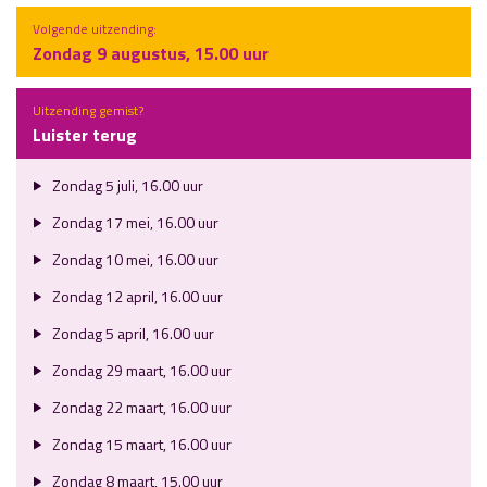
Volgende uitzending:
Zondag 9 augustus, 15.00 uur
Uitzending gemist?
Luister terug
Zondag 5 juli, 16.00 uur
Zondag 17 mei, 16.00 uur
Zondag 10 mei, 16.00 uur
Zondag 12 april, 16.00 uur
Zondag 5 april, 16.00 uur
Zondag 29 maart, 16.00 uur
Zondag 22 maart, 16.00 uur
Zondag 15 maart, 16.00 uur
Zondag 8 maart, 15.00 uur