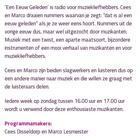
‘Een Eeuw Geleden’ is radio voor muziekliefhebbers. Cees
en Marco draaien nummers waarvan je zegt: “dat is al een
eeuw geleden” als je ze weer eens hoort. Nummers uit de
vorige eeuw dus, maar wel uitgezocht door muzikanten.
Muziek met een twist, een aparte maatsoort, bijzondere
instrumenten of een mooi verhaal van muzikanten en voor
muziekliefhebbers.
Cees en Marco zijn beiden slagwerkers en luisteren dus op
een andere manier naar muziek en die willen ze graag met
de luisteraars delen.
Iedere week op zondag tussen 16.00 uur en 17.00 uur
wordt u verwend door deze enthousiaste muzikanten.
Programmamakers:
Cees Disseldorp en Marco Lesmeister