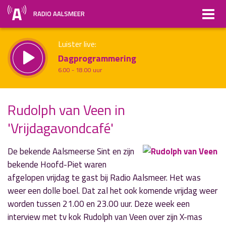
RADIO AALSMEER
Luister live:
Dagprogrammering
6.00 - 18.00 uur
Straks:
Rudolph van Veen in
Non-stop muziek
'Vrijdagavondcafé'
uur 1 van x
18.00 - 19.00 uur
Vorig uur
Volgend uur
Inklappen
De bekende Aalsmeerse Sint en zijn
bekende Hoofd-Piet waren
afgelopen vrijdag te gast bij Radio Aalsmeer. Het was
weer een dolle boel. Dat zal het ook komende vrijdag weer
worden tussen 21.00 en 23.00 uur. Deze week een
interview met tv kok Rudolph van Veen over zijn X-mas