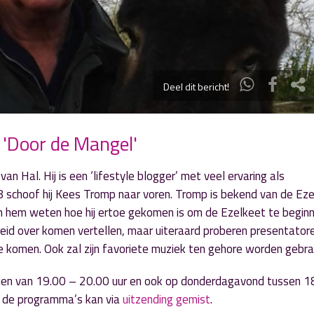
Deel dit bericht!
 'Door de Mangel'
n Hal. Hij is een ‘lifestyle blogger’ met veel ervaring als
 schoof hij Kees Tromp naar voren. Tromp is bekend van de Eze
 hem weten hoe hij ertoe gekomen is om de Ezelkeet te beginn
eid over komen vertellen, maar uiteraard proberen presentator
 komen. Ook zal zijn favoriete muziek ten gehore worden gebra
den van 19.00 – 20.00 uur en ook op donderdagavond tussen 1
an de programma’s kan via
uitzending gemist
.