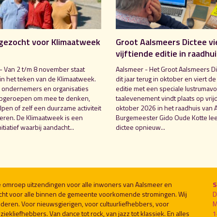
gezocht voor Klimaatweek
Groot Aalsmeers Dictee vi
vijftiende editie in raadhu
- Van 2 t/m 8 november staat
Aalsmeer - Het Groot Aalsmeers Di
in het teken van de Klimaatweek.
dit jaar terug in oktober en viert de
 ondernemers en organisaties
editie met een speciale lustrumavo
pgeroepen om mee te denken,
taalevenement vindt plaats op vrij
pen of zelf een duurzame activiteit
oktober 2026 in het raadhuis van 
seren. De Klimaatweek is een
Burgemeester Gido Oude Kotte lee
nitiatief waarbij aandacht...
dictee opnieuw...
le omroep uitzendingen voor alle inwoners van Aalsmeer en
S
cht voor alle binnen de gemeente voorkomende stromingen. Wij
D
deren. Voor nieuwsgierigen, voor cultuurliefhebbers, voor
M
ekliefhebbers. Van dance tot rock, van jazz tot klassiek. En alles
1