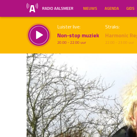
RADIO AALSMEER
NIEUWS
AGENDA
GIDS
Luister live:
Straks:
Non-stop muziek
Harmonic Re
20.00 - 22.00 uur
22.00 - 23.00 uur
Inklappen