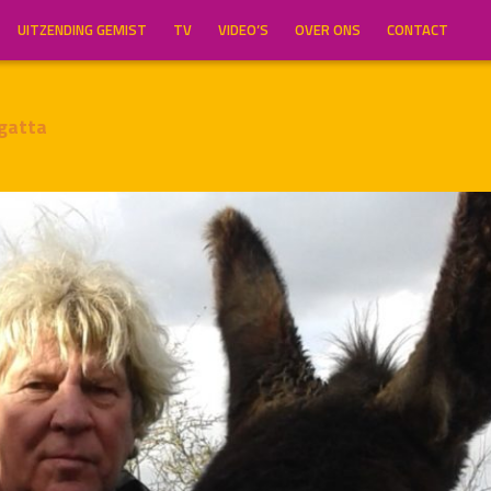
UITZENDING GEMIST
TV
VIDEO’S
OVER ONS
CONTACT
gatta