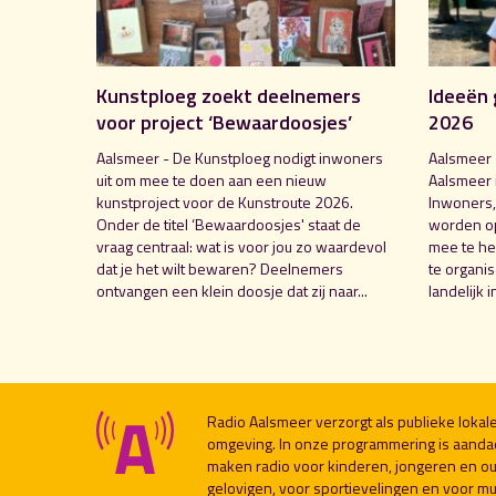
Kunstploeg zoekt deelnemers
Ideeën 
voor project ‘Bewaardoosjes’
2026
Aalsmeer - De Kunstploeg nodigt inwoners
Aalsmeer 
uit om mee te doen aan een nieuw
Aalsmeer 
kunstproject voor de Kunstroute 2026.
Inwoners,
Onder de titel ‘Bewaardoosjes' staat de
worden o
vraag centraal: wat is voor jou zo waardevol
mee te hel
dat je het wilt bewaren? Deelnemers
te organi
ontvangen een klein doosje dat zij naar...
landelijk i
Radio Aalsmeer verzorgt als publieke loka
omgeving. In onze programmering is aanda
maken radio voor kinderen, jongeren en ou
gelovigen, voor sportievelingen en voor muzi