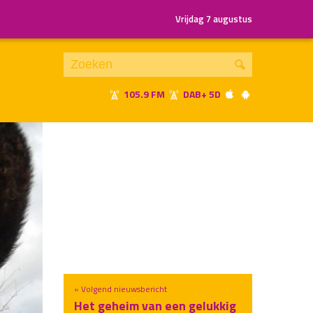
Vrijdag 7 augustus
105.9 FM
DAB+ 5D
Je luistert nu naar
uur 1 van x
«
Vorig uur
Volgend uur
»
» Volgend nieuwsbericht
Het geheim van een gelukkig