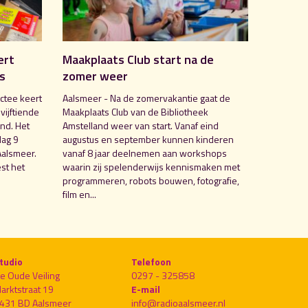
ert
Maakplaats Club start na de
is
zomer weer
ctee keert
Aalsmeer - Na de zomervakantie gaat de
 vijftiende
Maakplaats Club van de Bibliotheek
nd. Het
Amstelland weer van start. Vanaf eind
dag 9
augustus en september kunnen kinderen
Aalsmeer.
vanaf 8 jaar deelnemen aan workshops
st het
waarin zij spelenderwijs kennismaken met
programmeren, robots bouwen, fotografie,
film en...
tudio
Telefoon
e Oude Veiling
0297 - 325858
arktstraat 19
E-mail
431 BD Aalsmeer
info@radioaalsmeer.nl