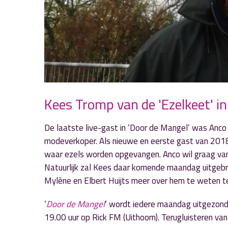
Kees Tromp van de 'Ezelkeet' in
De laatste live-gast in ‘Door de Mangel’ was Anco va
modeverkoper. Als nieuwe en eerste gast van 2018
waar ezels worden opgevangen. Anco wil graag van
Natuurlijk zal Kees daar komende maandag uitgebr
Mylène en Elbert Huijts meer over hem te weten te
‘
Door de Mangel
‘ wordt iedere maandag uitgezon
19.00 uur op Rick FM (Uithoorn). Terugluisteren v