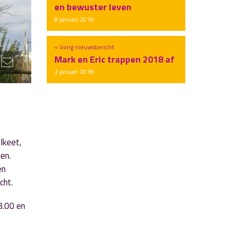
en bewuster leven
8 januari 2018
« Vorig nieuwsbericht
Mark en Eric trappen 2018 af
2 januari 2018
lkeet,
en.
en
cht.
8.00 en