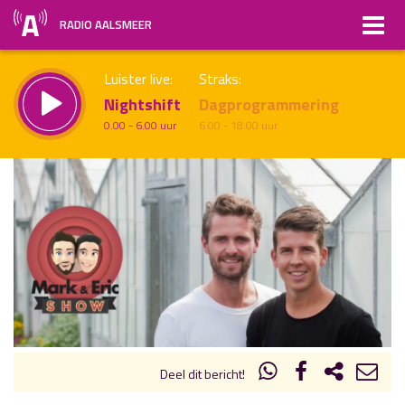
RADIO AALSMEER
Luister live:
Straks:
Nightshift
Dagprogrammering
0.00 - 6.00 uur
6.00 - 18.00 uur
uur 1 van x
Vorig uur
Volgend uur
Inklappen
Deel dit bericht!