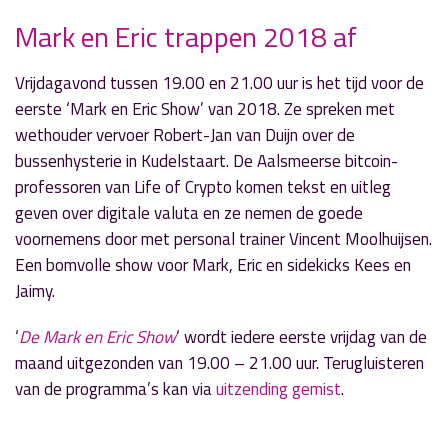
Mark en Eric trappen 2018 af
» Volgend nieuwsbericht
Vrijdagavond tussen 19.00 en 21.00 uur is het tijd voor de
Kees Tromp van de 'Ezelkeet' in 'Door de
eerste ‘Mark en Eric Show’ van 2018. Ze spreken met
Mangel'
wethouder vervoer Robert-Jan van Duijn over de
3 januari 2018
bussenhysterie in Kudelstaart. De Aalsmeerse bitcoin-
professoren van Life of Crypto komen tekst en uitleg
« Vorig nieuwsbericht
geven over digitale valuta en ze nemen de goede
Speciale gast in 'Uur van Puur'
voornemens door met personal trainer Vincent Moolhuijsen.
2 januari 2018
Een bomvolle show voor Mark, Eric en sidekicks Kees en
Jaimy.
‘
De Mark en Eric Show
‘ wordt iedere eerste vrijdag van de
maand uitgezonden van 19.00 – 21.00 uur. Terugluisteren
van de programma’s kan via
uitzending gemist
.