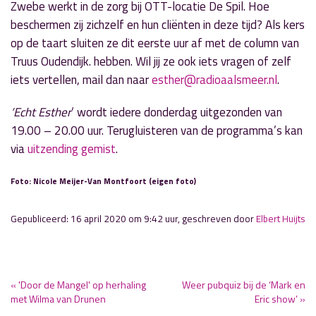
Zwebe werkt in de zorg bij OTT-locatie De Spil. Hoe
beschermen zij zichzelf en hun cliënten in deze tijd? Als kers
op de taart sluiten ze dit eerste uur af met de column van
Truus Oudendijk. hebben. Wil jij ze ook iets vragen of zelf
iets vertellen, mail dan naar
esther@radioaalsmeer.nl
.
‘Echt Esther
‘ wordt iedere donderdag uitgezonden van
19.00 – 20.00 uur. Terugluisteren van de programma’s kan
via
uitzending gemist
.
Foto: Nicole Meijer-Van Montfoort (eigen foto)
Gepubliceerd: 16 april 2020 om 9:42 uur, geschreven door
Elbert Huijts
« 'Door de Mangel' op herhaling
Weer pubquiz bij de ‘Mark en
met Wilma van Drunen
Eric show’ »