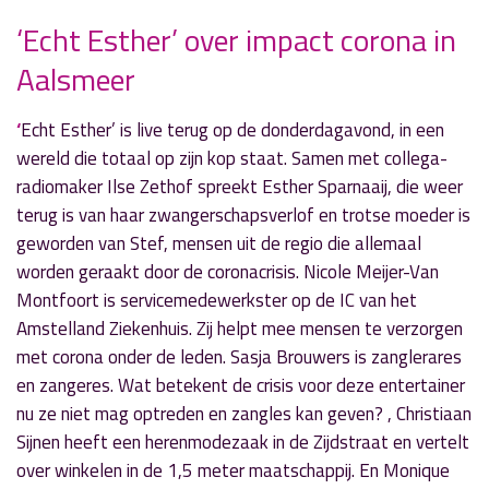
‘Echt Esther’ over impact corona in
Aalsmeer
» Volgend nieuwsbericht
Weer pubquiz bij de ‘Mark en Eric show’
16 april 2020
‘
Echt Esther’ is live terug op de donderdagavond, in een
wereld die totaal op zijn kop staat. Samen met collega-
« Vorig nieuwsbericht
radiomaker Ilse Zethof spreekt Esther Sparnaaij, die weer
'Door de Mangel' op herhaling met Wilma van
terug is van haar zwangerschapsverlof en trotse moeder is
Drunen
geworden van Stef, mensen uit de regio die allemaal
9 april 2020
worden geraakt door de coronacrisis. Nicole Meijer-Van
Montfoort is servicemedewerkster op de IC van het
Amstelland Ziekenhuis. Zij helpt mee mensen te verzorgen
met corona onder de leden. Sasja Brouwers is zanglerares
en zangeres. Wat betekent de crisis voor deze entertainer
nu ze niet mag optreden en zangles kan geven? , Christiaan
Sijnen heeft een herenmodezaak in de Zijdstraat en vertelt
over winkelen in de 1,5 meter maatschappij. En Monique