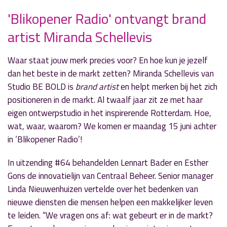
'Blikopener Radio' ontvangt brand
artist Miranda Schellevis
» Volgend nieuwsbericht
‘De Top 10 van...’ Chaia van der Heide
Waar staat jouw merk precies voor? En hoe kun je jezelf
12 juni 2020
dan het beste in de markt zetten? Miranda Schellevis van
Studio BE BOLD is
brand artist
en helpt merken bij het zich
« Vorig nieuwsbericht
positioneren in de markt. Al twaalf jaar zit ze met haar
Drie uur ‘DownTown Radio & TV’
eigen ontwerpstudio in het inspirerende Rotterdam. Hoe,
10 juni 2020
wat, waar, waarom? We komen er maandag 15 juni achter
in ‘Blikopener Radio’!
In uitzending #64 behandelden Lennart Bader en Esther
Gons de innovatielijn van Centraal Beheer. Senior manager
Linda Nieuwenhuizen vertelde over het bedenken van
nieuwe diensten die mensen helpen een makkelijker leven
te leiden. “We vragen ons af: wat gebeurt er in de markt?