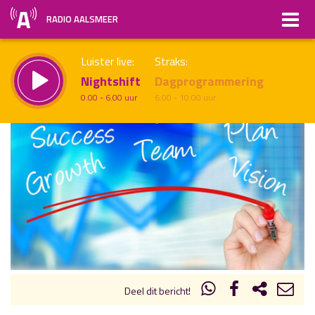
RADIO AALSMEER
Luister live:
Straks:
Nightshift
Dagprogrammering
0.00 - 6.00 uur
6.00 - 10.00 uur
uur 1 van x
Vorig uur
Volgend uur
Inklappen
Deel dit bericht!