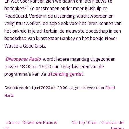
En wat voor kansen zien we daarin om iets nieuws te
bedenken?” Zo ontstonden onder meer Klushulp en
RoadGuard. Verder in de uitzending: wachtwoorden en
veilig thuiswerken, de app Seek voor het leren kennen van
het onkruid in je achtertuin, de nieuwste boodschap in een
boodschap van kunstenaar Banksy en het boekje Never
Waste a Good Crisis.
‘
Blikopener Radio
‘ wordt iedere maandag uitgezonden
tussen 18.00 en 19.00 uur. Terugluisteren van de
programma’s kan via
uitzending gemist
.
Gepubliceerd: 11 juni 2020 om 20:00 uur, geschreven door
Elbert
Huijts
« Drie uur ‘DownTown Radio &
‘De Top 10 van...’ Chaia van der
TV’
Heide »