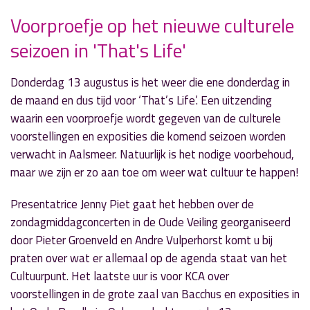
Voorproefje op het nieuwe culturele
» Volgend nieuwsbericht
seizoen in 'That's Life'
Een zwoele zaterdagochtend met 'Sem op
Zaterdag'
10 augustus 2020
Donderdag 13 augustus is het weer die ene donderdag in
de maand en dus tijd voor ‘That’s Life’. Een uitzending
« Vorig nieuwsbericht
waarin een voorproefje wordt gegeven van de culturele
'Door de Mangel' interviewt aannemer Chris
voorstellingen en exposities die komend seizoen worden
Millenaar
verwacht in Aalsmeer. Natuurlijk is het nodige voorbehoud,
3 augustus 2020
maar we zijn er zo aan toe om weer wat cultuur te happen!
Presentatrice Jenny Piet gaat het hebben over de
zondagmiddagconcerten in de Oude Veiling georganiseerd
door Pieter Groenveld en Andre Vulperhorst komt u bij
praten over wat er allemaal op de agenda staat van het
Cultuurpunt. Het laatste uur is voor KCA over
voorstellingen in de grote zaal van Bacchus en exposities in