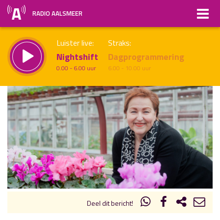
RADIO AALSMEER
Luister live:
Straks:
Nightshift
Dagprogrammering
0.00 - 6.00 uur
6.00 - 10.00 uur
uur 1 van x
Vorig uur
Volgend uur
Inklappen
Deel dit bericht!