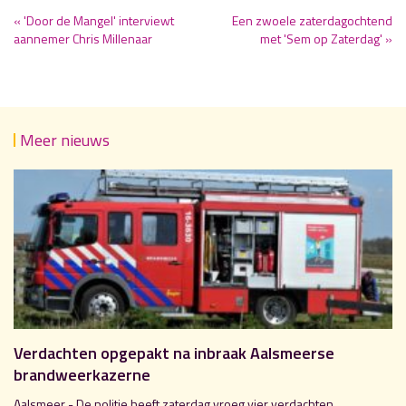
« 'Door de Mangel' interviewt
Een zwoele zaterdagochtend
aannemer Chris Millenaar
met 'Sem op Zaterdag' »
Meer nieuws
Verdachten opgepakt na inbraak Aalsmeerse
brandweerkazerne
Aalsmeer - De politie heeft zaterdag vroeg vier verdachten