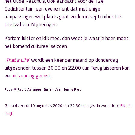
het Oude Raadhuis. Ook aandacht voor de 12e
Gedichtentuin, een evenement dat met enige
aanpassingen wel plaats gaat vinden in september. De
titel zal zijn: Mijmeringen.
Kortom luister en kijk mee, dan weet je waar je heen moet
het komend cultureel seizoen.
‘
That’s Life
’
wordt een keer per maand op donderdag
uitgezonden tussen 20.00 en 22.00 uur. Terugluisteren kan
via
uitzending gemist
.
Foto: © Radio Aalsmeer (Arjen Vos) | Jenny Piet
Gepubliceerd: 10 augustus 2020 om 22:30 uur, geschreven door
Elbert
Huijts