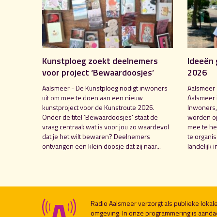
Kunstploeg zoekt deelnemers
Ideeën 
voor project ‘Bewaardoosjes’
2026
Aalsmeer - De Kunstploeg nodigt inwoners
Aalsmeer 
uit om mee te doen aan een nieuw
Aalsmeer 
kunstproject voor de Kunstroute 2026.
Inwoners,
Onder de titel ‘Bewaardoosjes' staat de
worden o
vraag centraal: wat is voor jou zo waardevol
mee te hel
dat je het wilt bewaren? Deelnemers
te organi
ontvangen een klein doosje dat zij naar...
landelijk i
Radio Aalsmeer verzorgt als publieke loka
omgeving. In onze programmering is aanda