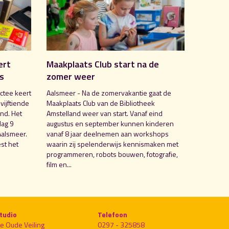
ert
Maakplaats Club start na de
is
zomer weer
ctee keert
Aalsmeer - Na de zomervakantie gaat de
 vijftiende
Maakplaats Club van de Bibliotheek
nd. Het
Amstelland weer van start. Vanaf eind
dag 9
augustus en september kunnen kinderen
Aalsmeer.
vanaf 8 jaar deelnemen aan workshops
st het
waarin zij spelenderwijs kennismaken met
programmeren, robots bouwen, fotografie,
film en...
tudio
Telefoon
e Oude Veiling
0297 - 325858