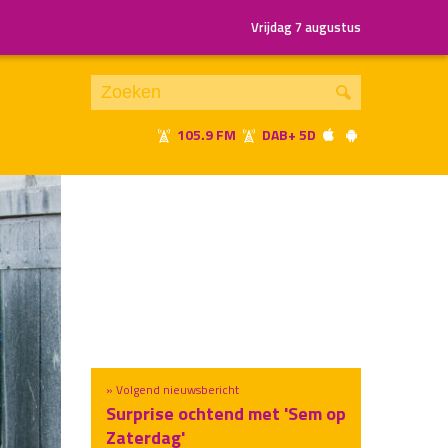
Vrijdag 7 augustus
105.9 FM
DAB+ 5D
Je luistert nu naar
uur 1 van x
«
Vorig uur
Volgend uur
»
» Volgend nieuwsbericht
Surprise ochtend met 'Sem op
Zaterdag'