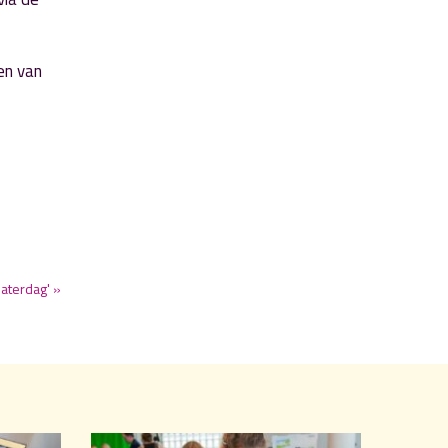
en van
aterdag' »