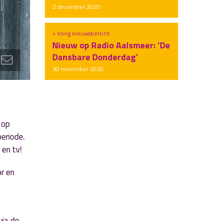
2 december 2020
« Vorig nieuwsbericht
Nieuw op Radio Aalsmeer: ‘De
Dansbare Donderdag’
30 november 2020
 op
eriode.
 en tv!
r en
via de