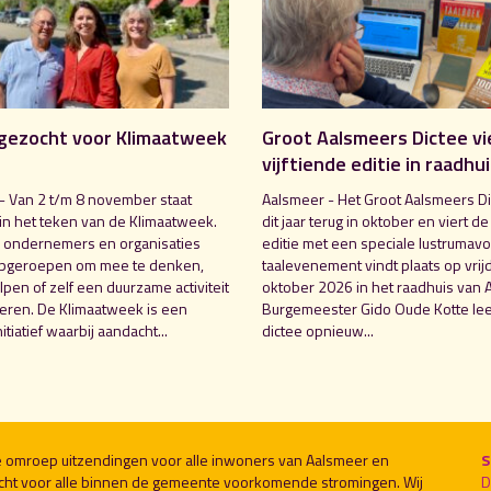
gezocht voor Klimaatweek
Groot Aalsmeers Dictee vi
vijftiende editie in raadhu
- Van 2 t/m 8 november staat
Aalsmeer - Het Groot Aalsmeers Di
in het teken van de Klimaatweek.
dit jaar terug in oktober en viert de
 ondernemers en organisaties
editie met een speciale lustrumavo
pgeroepen om mee te denken,
taalevenement vindt plaats op vrij
pen of zelf een duurzame activiteit
oktober 2026 in het raadhuis van 
seren. De Klimaatweek is een
Burgemeester Gido Oude Kotte lee
nitiatief waarbij aandacht...
dictee opnieuw...
le omroep uitzendingen voor alle inwoners van Aalsmeer en
S
cht voor alle binnen de gemeente voorkomende stromingen. Wij
D