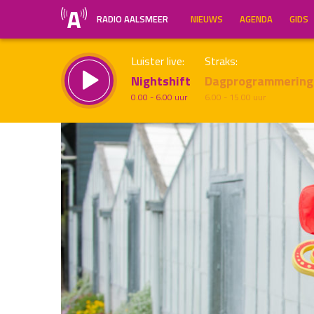
RADIO AALSMEER
NIEUWS
AGENDA
GIDS
Luister live:
Straks:
Nightshift
Dagprogrammering
0.00 - 6.00 uur
6.00 - 15.00 uur
Inklappen