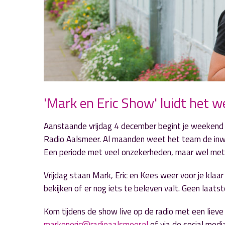
'Mark en Eric Show' luidt het w
Aanstaande vrijdag 4 december begint je weekend 
Radio Aalsmeer. Al maanden weet het team de inwo
Een periode met veel onzekerheden, maar wel met de
Vrijdag staan Mark, Eric en Kees weer voor je kla
bekijken of er nog iets te beleven valt. Geen laats
Kom tijdens de show live op de radio met een lieve
markeneric@radioaalsmeer.nl
of via de social medi