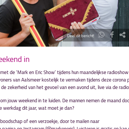
Deel dit bericht!
eekend in
met de ‘Mark en Eric Show’ tijdens hun maandelijkse radioshow
ners van Aalsmeer kostelijk te vermaken tijdens deze corona p
 zekerheid van het gevoel van een avond uit, live via de radio
ar om jouw weekend in te luiden. De mannen nemen de maand doo
te werkdag dit jaar, wat moet je dan?
 boodschap of een verzoekje, door te mailen naar
a pagina op Instagram (@markeneric). Luisteren is gratis en kan 