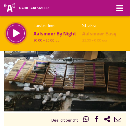
RADIO AALSMEER
Luister live:
Straks:
Aalsmeer By Night
Aalsmeer Easy
20.00 - 23.00 uur
23.00 - 0.00 uur
uur 1 van x
Vorig uur
Volgend uur
Inklappen
Deel dit bericht!