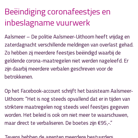
Beëindiging coronafeestjes en
inbeslagname vuurwerk
» Volgend nieuwsbericht
Kwekers pakken uit met kerst: autopuzzeltocht
14 december 2020
Aalsmeer – De politie Aalsmeer-Uithoorn heeft vrijdag en
zaterdagnacht verschillende meldingen van overlast gehad.
« Vorig nieuwsbericht
Zo hebben zij meerdere feestjes beëindigd waarbij de
Aanleg CO2 leiding voor verduurzaming
geldende corona-maatregelen niet werden nageleefd. Er
glastuinbouw
zijn daarbij meerdere verbalen geschreven voor de
11 december 2020
betrokkenen.
Op het Facebook-account schrijft het basisteam Aalsmeer-
Uithoorn: “Het is nog steeds opvallend dat er in tijden van
striktere maatregelen nog steeds veel feestjes gegeven
worden. Het beleid is ook om niet meer te waarschuwen,
maar direct te verbaliseren. De boetes zijn €95,-.”
Tevens hebben de agenten meerdere bestuurders