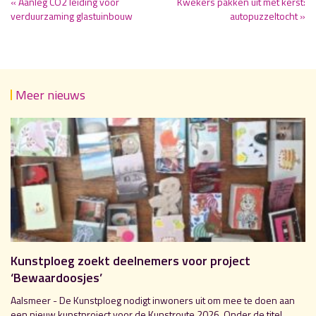
« Aanleg CO2 leiding voor
Kwekers pakken uit met kerst:
verduurzaming glastuinbouw
autopuzzeltocht »
Meer nieuws
Kunstploeg zoekt deelnemers voor project
‘Bewaardoosjes’
Aalsmeer - De Kunstploeg nodigt inwoners uit om mee te doen aan
een nieuw kunstproject voor de Kunstroute 2026. Onder de titel