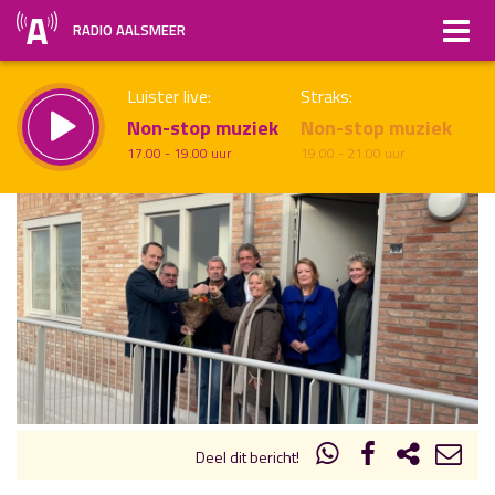
RADIO AALSMEER
Luister live:
Straks:
Non-stop muziek
Non-stop muziek
17.00 - 19.00 uur
19.00 - 21.00 uur
uur 1 van x
Vorig uur
Volgend uur
Inklappen
Deel dit bericht!