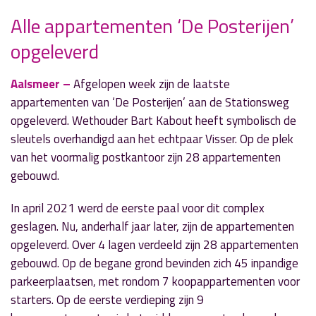
Alle appartementen ‘De Posterijen’
opgeleverd
» Volgend nieuwsbericht
Gezellige wintermarkt Aalsmeer Centrum
6 december 2022
Aalsmeer –
Afgelopen week zijn de laatste
appartementen van ‘De Posterijen’ aan de Stationsweg
« Vorig nieuwsbericht
opgeleverd. Wethouder Bart Kabout heeft symbolisch de
Geen sloepensteiger vanwege scheefstand
sleutels overhandigd aan het echtpaar Visser. Op de plek
watertoren
van het voormalig postkantoor zijn 28 appartementen
6 december 2022
gebouwd.
In april 2021 werd de eerste paal voor dit complex
geslagen. Nu, anderhalf jaar later, zijn de appartementen
opgeleverd. Over 4 lagen verdeeld zijn 28 appartementen
gebouwd. Op de begane grond bevinden zich 45 inpandige
parkeerplaatsen, met rondom 7 koopappartementen voor
starters. Op de eerste verdieping zijn 9