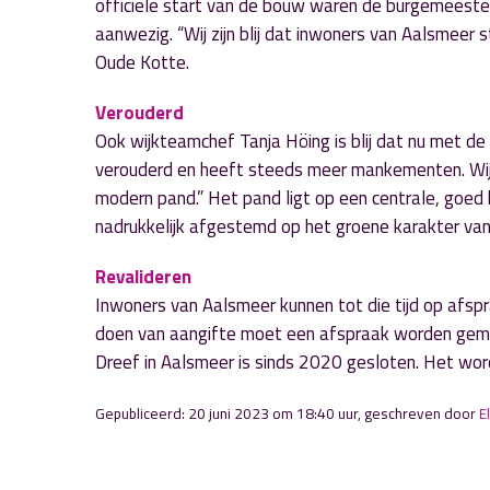
officiële start van de bouw waren de burgemeester
aanwezig. “Wij zijn blij dat inwoners van Aalsmeer s
Oude Kotte.
Verouderd
Ook wijkteamchef Tanja Höing is blij dat nu met de b
verouderd en heeft steeds meer mankementen. Wij ki
modern pand.” Het pand ligt op een centrale, goed
nadrukkelijk afgestemd op het groene karakter van
Revalideren
Inwoners van Aalsmeer kunnen tot die tijd op afspra
doen van aangifte moet een afspraak worden gema
Dreef in Aalsmeer is sinds 2020 gesloten. Het wordt
Gepubliceerd: 20 juni 2023 om 18:40 uur, geschreven door
E