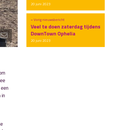
20 juni 2023
« Vorig nieuwsbericht
Veel te doen zaterdag tijdens
DownTown Ophelia
20 juni 2023
orn
wee
n een
 in
de