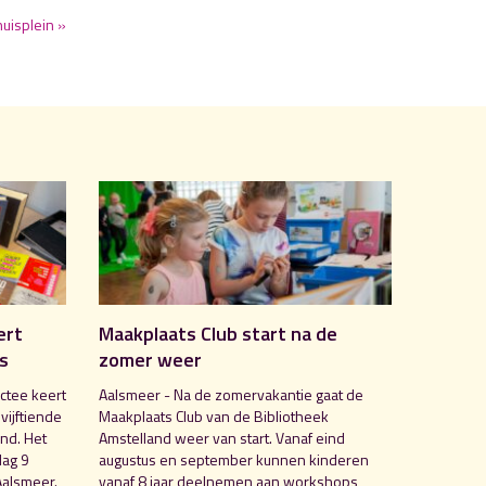
uisplein »
ert
Maakplaats Club start na de
is
zomer weer
ctee keert
Aalsmeer - Na de zomervakantie gaat de
 vijftiende
Maakplaats Club van de Bibliotheek
nd. Het
Amstelland weer van start. Vanaf eind
dag 9
augustus en september kunnen kinderen
Aalsmeer.
vanaf 8 jaar deelnemen aan workshops