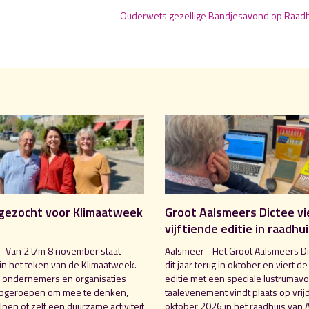
Ouderwets gezellige Bandjesavond op Raadh
gezocht voor Klimaatweek
Groot Aalsmeers Dictee vi
vijftiende editie in raadhu
- Van 2 t/m 8 november staat
Aalsmeer - Het Groot Aalsmeers Di
in het teken van de Klimaatweek.
dit jaar terug in oktober en viert de
 ondernemers en organisaties
editie met een speciale lustrumavo
pgeroepen om mee te denken,
taalevenement vindt plaats op vrij
pen of zelf een duurzame activiteit
oktober 2026 in het raadhuis van 