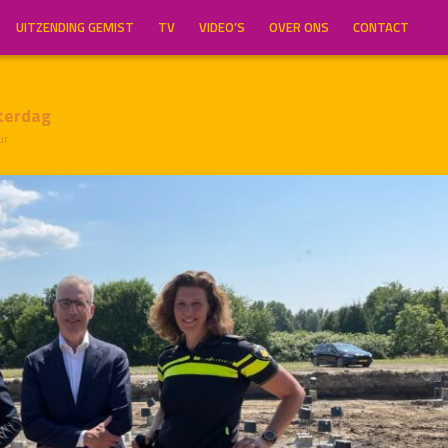
UITZENDING GEMIST
TV
VIDEO’S
OVER ONS
CONTACT
terdag
ur