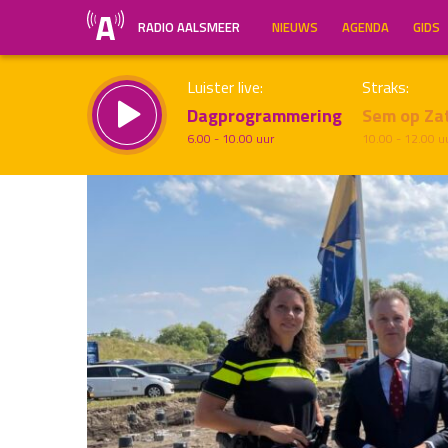
RADIO AALSMEER
NIEUWS
AGENDA
GIDS
Luister live:
Straks:
Dagprogrammering
Sem op Za
6.00 - 10.00 uur
10.00 - 12.00 u
Inklappen