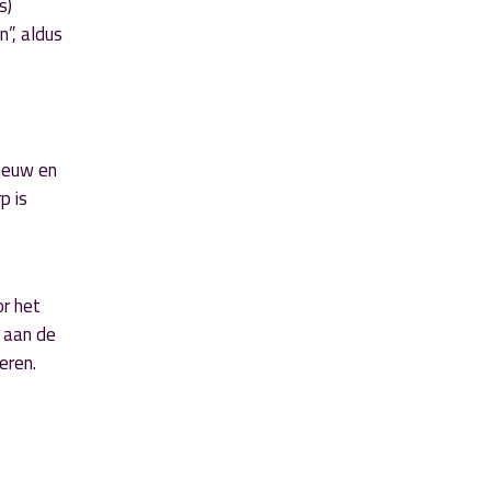
s)
n”, aldus
nieuw en
p is
or het
 aan de
eren.