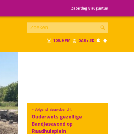
Zaterdag 8 augustus
105.9 FM
DAB+ 5D
Je luistert nu naar
uur 1 van x
«
Vorig uur
Volgend uur
»
» Volgend nieuwsbericht
Ouderwets gezellige
Bandjesavond op
Raadhuisplein