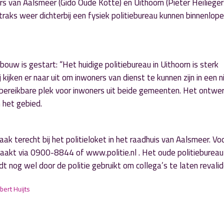
s van Aalsmeer (Gido Oude Kotte) en Uithoorn (Pieter Heilieger
traks weer dichterbij een fysiek politiebureau kunnen binnenlope
ouw is gestart: “Het huidige politiebureau in Uithoorn is sterk
jken er naar uit om inwoners van dienst te kunnen zijn in een 
 bereikbare plek voor inwoners uit beide gemeenten. Het ontwer
 het gebied.
ak terecht bij het politieloket in het raadhuis van Aalsmeer. Vo
akt via 0900-8844 of www.politie.nl . Het oude politiebureau
 nog wel door de politie gebruikt om collega’s te laten revalid
lbert Huijts