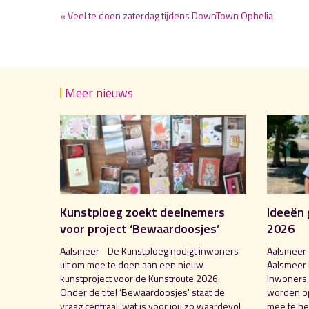
« Veel te doen zaterdag tijdens DownTown Ophelia
Meer nieuws
Kunstploeg zoekt deelnemers
Ideeën 
voor project ‘Bewaardoosjes’
2026
Aalsmeer - De Kunstploeg nodigt inwoners
Aalsmeer 
uit om mee te doen aan een nieuw
Aalsmeer 
kunstproject voor de Kunstroute 2026.
Inwoners,
Onder de titel ‘Bewaardoosjes' staat de
worden o
vraag centraal: wat is voor jou zo waardevol
mee te hel