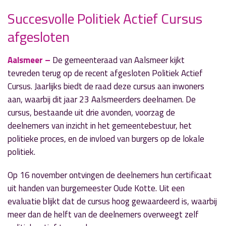
Succesvolle Politiek Actief Cursus
» Volgend nieuwsbericht
afgesloten
Expo "Wij...doorbreken de cirkel van geweld" in
Raadhuis
21 november 2023
Aalsmeer –
De gemeenteraad van Aalsmeer kijkt
tevreden terug op de recent afgesloten Politiek Actief
« Vorig nieuwsbericht
Cursus. Jaarlijks biedt de raad deze cursus aan inwoners
Winnaars schitteren bij Onderneming van het
aan, waarbij dit jaar 23 Aalsmeerders deelnamen. De
Jaar-verkiezing
cursus, bestaande uit drie avonden, voorzag de
20 november 2023
deelnemers van inzicht in het gemeentebestuur, het
politieke proces, en de invloed van burgers op de lokale
politiek.
Op 16 november ontvingen de deelnemers hun certificaat
uit handen van burgemeester Oude Kotte. Uit een
evaluatie blijkt dat de cursus hoog gewaardeerd is, waarbij
meer dan de helft van de deelnemers overweegt zelf