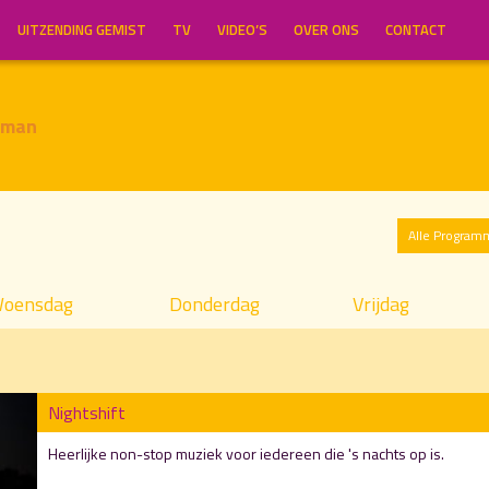
UITZENDING GEMIST
TV
VIDEO’S
OVER ONS
CONTACT
gman
Alle Program
oensdag
Donderdag
Vrijdag
Nightshift
Heerlijke non-stop muziek voor iedereen die 's nachts op is.