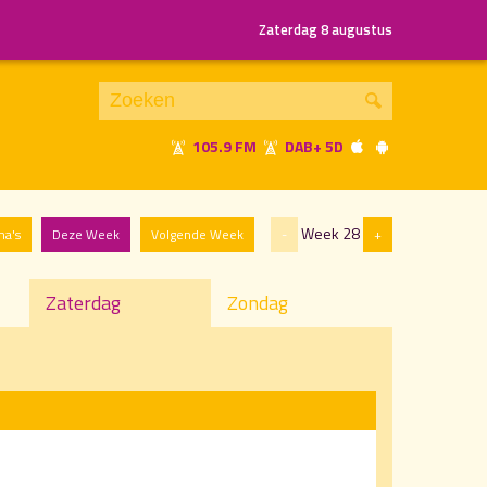
Zaterdag 8 augustus
105.9 FM
DAB+ 5D
Je luistert nu naar
uur 1 van x
Week 28
ma's
Deze Week
Volgende Week
-
+
«
Vorig uur
Volgend uur
»
Zaterdag
Zondag