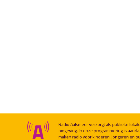
Radio Aalsmeer verzorgt als publieke loka
omgeving. In onze programmering is aanda
maken radio voor kinderen, jongeren en ou