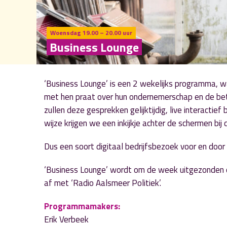
Woensdag 19.00 – 20.00 uur
Business Lounge
‘Business Lounge’ is een 2 wekelijks programma, w
met hen praat over hun ondernemerschap en de bet
zullen deze gesprekken gelijktijdig, live interactie
wijze krijgen we een inkijkje achter de schermen bij
Dus een soort digitaal bedrijfsbezoek voor en doo
‘Business Lounge’ wordt om de week uitgezonden 
af met ‘Radio Aalsmeer Politiek’.
Programmamakers:
Erik Verbeek