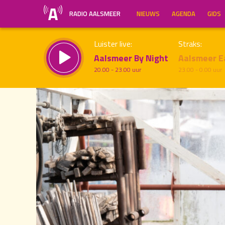
RADIO AALSMEER
NIEUWS
AGENDA
GIDS
Luister live:
Straks:
Aalsmeer By Night
Aalsmeer E
20.00 - 23.00 uur
23.00 - 0.00 uur
19.00
Inklappen