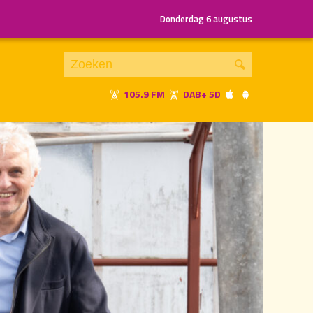
Donderdag 6 augustus
105.9 FM
DAB+ 5D
Je luistert nu naar
uur 1 van 1
«
Vorig uur
Volgend uur
»
20.00