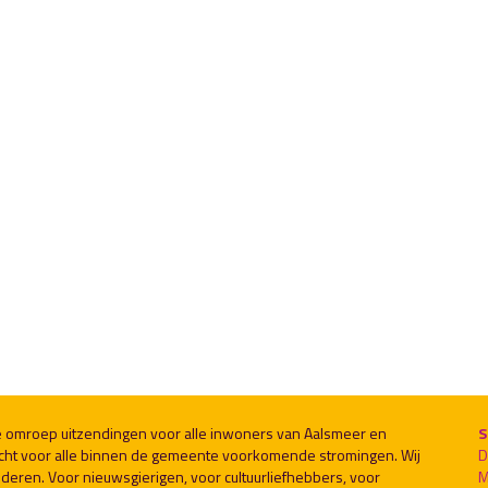
le omroep uitzendingen voor alle inwoners van Aalsmeer en
S
cht voor alle binnen de gemeente voorkomende stromingen. Wij
D
deren. Voor nieuwsgierigen, voor cultuurliefhebbers, voor
M