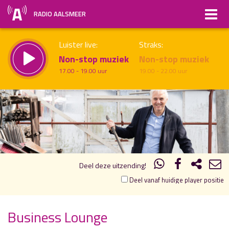
RADIO AALSMEER
Luister live:
Straks:
Non-stop muziek
Non-stop muziek
17.00 - 19.00 uur
19.00 - 22.00 uur
19.00
20.00
uur 1 van 1
Vorig uur
Volgend uur
Inklappen
Deel deze uitzending!
Deel vanaf huidige player positie
Business Lounge