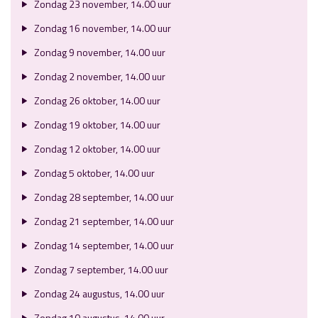
Zondag 23 november, 14.00 uur
Zondag 16 november, 14.00 uur
Zondag 9 november, 14.00 uur
Zondag 2 november, 14.00 uur
Zondag 26 oktober, 14.00 uur
Zondag 19 oktober, 14.00 uur
Zondag 12 oktober, 14.00 uur
Zondag 5 oktober, 14.00 uur
Zondag 28 september, 14.00 uur
Zondag 21 september, 14.00 uur
Zondag 14 september, 14.00 uur
Zondag 7 september, 14.00 uur
Zondag 24 augustus, 14.00 uur
Zondag 10 augustus, 14.00 uur