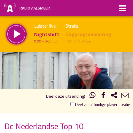
RADIO AALSMEER
Luister live:
Straks:
Nightshift
Dagprogrammering
0.00 - 6.00 uur
6.00 - 10.00 uur
14.00
15.00
uur 1 van 1
Vorig uur
Volgend uur
Inklappen
Deel deze uitzending!
Deel vanaf huidige player positie
De Nederlandse Top 10