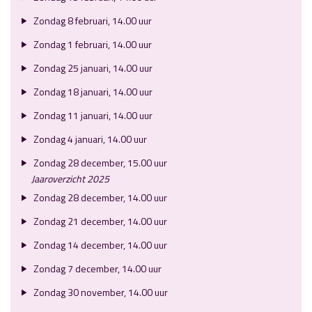
Zondag 8 februari, 14.00 uur
Zondag 1 februari, 14.00 uur
Zondag 25 januari, 14.00 uur
Zondag 18 januari, 14.00 uur
Zondag 11 januari, 14.00 uur
Zondag 4 januari, 14.00 uur
Zondag 28 december, 15.00 uur
Jaaroverzicht 2025
Zondag 28 december, 14.00 uur
Zondag 21 december, 14.00 uur
Zondag 14 december, 14.00 uur
Zondag 7 december, 14.00 uur
Zondag 30 november, 14.00 uur