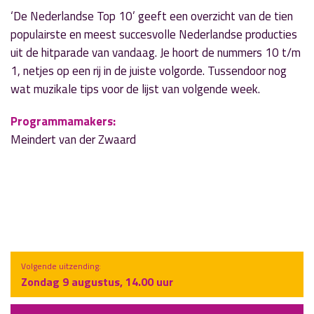
‘De Nederlandse Top 10’ geeft een overzicht van de tien
populairste en meest succesvolle Nederlandse producties
uit de hitparade van vandaag. Je hoort de nummers 10 t/m
1, netjes op een rij in de juiste volgorde.
Tussendoor nog
wat muzikale tips voor de lijst van volgende week.
Programmamakers:
Meindert van der Zwaard
Volgende uitzending:
Zondag 9 augustus, 14.00 uur