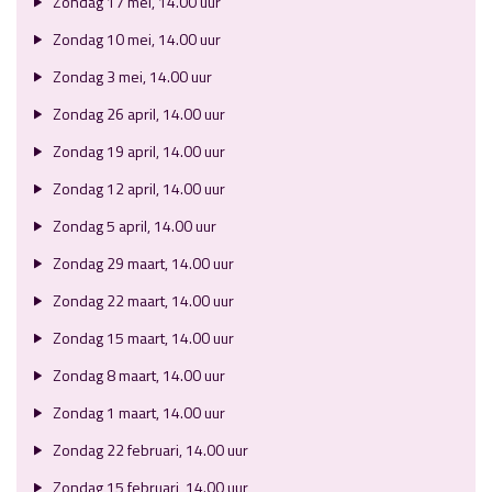
Zondag 17 mei, 14.00 uur
Zondag 10 mei, 14.00 uur
Zondag 3 mei, 14.00 uur
Zondag 26 april, 14.00 uur
Zondag 19 april, 14.00 uur
Zondag 12 april, 14.00 uur
Zondag 5 april, 14.00 uur
Zondag 29 maart, 14.00 uur
Zondag 22 maart, 14.00 uur
Zondag 15 maart, 14.00 uur
Zondag 8 maart, 14.00 uur
Zondag 1 maart, 14.00 uur
Zondag 22 februari, 14.00 uur
Zondag 15 februari, 14.00 uur