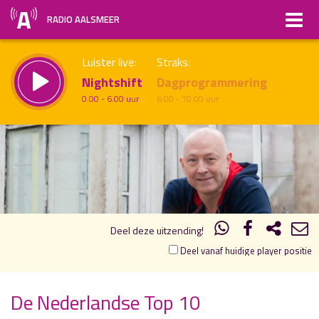
RADIO AALSMEER
Luister live:
Straks:
Nightshift
Dagprogrammering
0.00 - 6.00 uur
6.00 - 10.00 uur
14.00
15.00
uur 1 van 1
Vorig uur
Volgend uur
Inklappen
Deel deze uitzending!
Deel vanaf huidige player positie
De Nederlandse Top 10