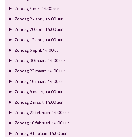
Zondag 4 mei, 14.00 uur
Zondag 27 april, 14.00 uur
Zondag 20 april, 14.00 uur
Zondag 13 april, 14.00 uur
Zondag 6 april, 14.00 uur
Zondag 30 maart, 14.00 uur
Zondag 23 maart, 14.00 uur
Zondag 16 maart, 14.00 uur
Zondag 9 maart, 14.00 uur
Zondag 2 maart, 14.00 uur
Zondag 23 februari, 14.00 uur
Zondag 16 februari, 14.00 uur
Zondag 9 februari, 14.00 uur