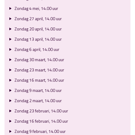
Zondag 4 mei, 14.00 uur
Zondag 27 april, 14.00 uur
Zondag 20 april, 14.00 uur
Zondag 13 april, 14.00 uur
Zondag 6 april, 14.00 uur
Zondag 30 maart, 14.00 uur
Zondag 23 maart, 14.00 uur
Zondag 16 maart, 14.00 uur
Zondag 9 maart, 14.00 uur
Zondag 2 maart, 14.00 uur
Zondag 23 februari, 14.00 uur
Zondag 16 februari, 14.00 uur
Zondag 9 februari, 14.00 uur