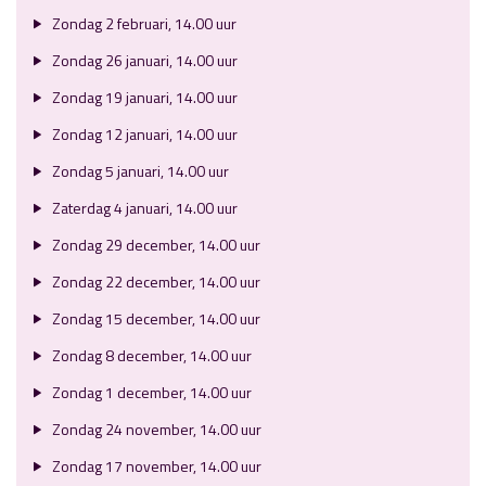
Zondag 2 februari, 14.00 uur
Zondag 26 januari, 14.00 uur
Zondag 19 januari, 14.00 uur
Zondag 12 januari, 14.00 uur
Zondag 5 januari, 14.00 uur
Zaterdag 4 januari, 14.00 uur
Zondag 29 december, 14.00 uur
Zondag 22 december, 14.00 uur
Zondag 15 december, 14.00 uur
Zondag 8 december, 14.00 uur
Zondag 1 december, 14.00 uur
Zondag 24 november, 14.00 uur
Zondag 17 november, 14.00 uur