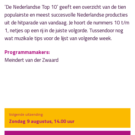
‘De Nederlandse Top 10’ geeft een overzicht van de tien
populairste en meest succesvolle Nederlandse producties
uit de hitparade van vandaag. Je hoort de nummers 10 t/m
1, netjes op een rij in de juiste volgorde.
Tussendoor nog
wat muzikale tips voor de lijst van volgende week.
Programmamakers:
Meindert van der Zwaard
Volgende uitzending:
Zondag 9 augustus, 14.00 uur