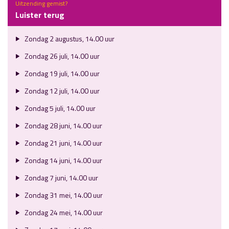
Uitzending gemist?
Luister terug
Zondag 2 augustus, 14.00 uur
Zondag 26 juli, 14.00 uur
Zondag 19 juli, 14.00 uur
Zondag 12 juli, 14.00 uur
Zondag 5 juli, 14.00 uur
Zondag 28 juni, 14.00 uur
Zondag 21 juni, 14.00 uur
Zondag 14 juni, 14.00 uur
Zondag 7 juni, 14.00 uur
Zondag 31 mei, 14.00 uur
Zondag 24 mei, 14.00 uur