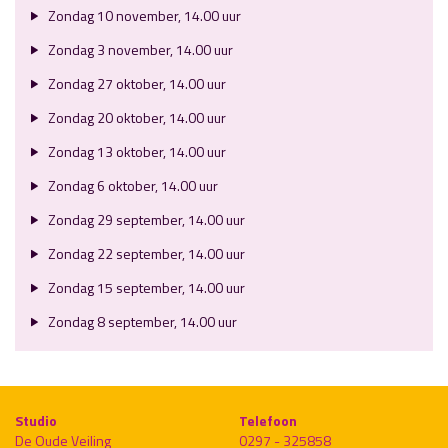
Zondag 10 november, 14.00 uur
Zondag 3 november, 14.00 uur
Zondag 27 oktober, 14.00 uur
Zondag 20 oktober, 14.00 uur
Zondag 13 oktober, 14.00 uur
Zondag 6 oktober, 14.00 uur
Zondag 29 september, 14.00 uur
Zondag 22 september, 14.00 uur
Zondag 15 september, 14.00 uur
Zondag 8 september, 14.00 uur
Studio
Telefoon
De Oude Veiling
0297 - 325858