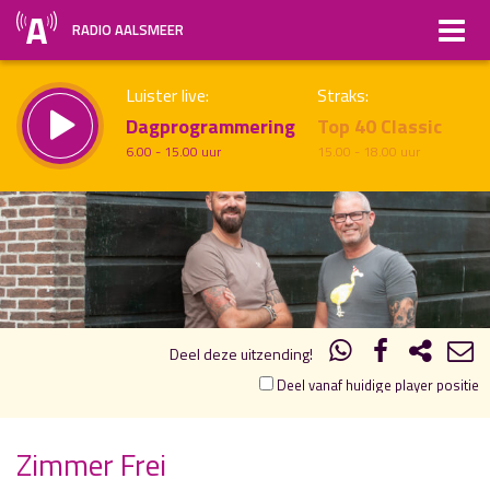
RADIO AALSMEER
Luister live:
Straks:
Dagprogrammering
Top 40 Classic
6.00 - 15.00 uur
15.00 - 18.00 uur
19.00
20.00
uur 1 van 2
Vorig uur
Volgend uur
Inklappen
Deel deze uitzending!
Deel vanaf huidige player positie
Zimmer Frei