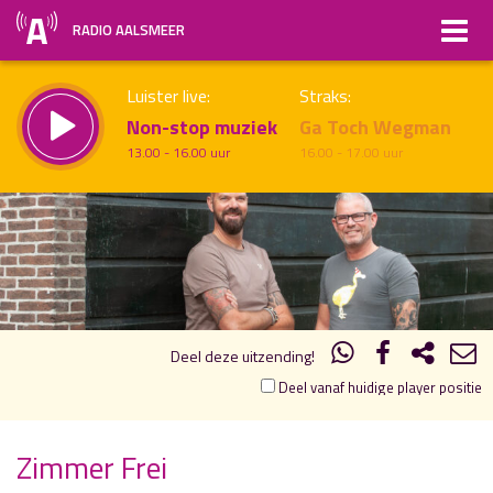
RADIO AALSMEER
Luister live:
Straks:
Non-stop muziek
Ga Toch Wegman
13.00 - 16.00 uur
16.00 - 17.00 uur
19.00
20.00
uur 1 van 2
Vorig uur
Volgend uur
Inklappen
Deel deze uitzending!
Deel vanaf huidige player positie
Zimmer Frei