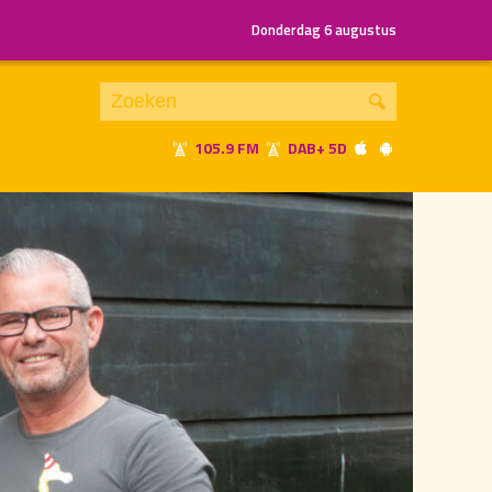
Donderdag 6 augustus
105.9 FM
DAB+ 5D
Je luistert nu naar
uur 1 van 2
«
Vorig uur
Volgend uur
»
20.00