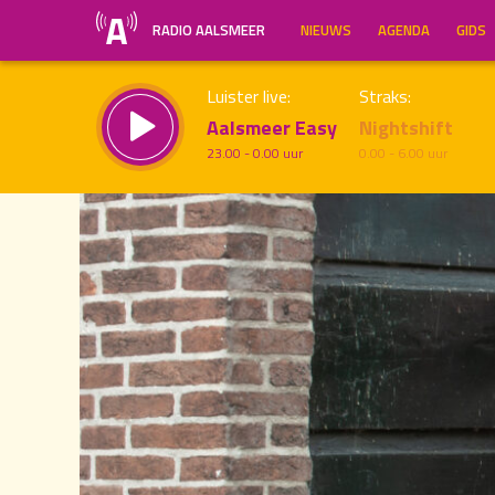
RADIO AALSMEER
NIEUWS
AGENDA
GIDS
Luister live:
Straks:
Aalsmeer Easy
Nightshift
23.00 - 0.00 uur
0.00 - 6.00 uur
19.00
Inklappen