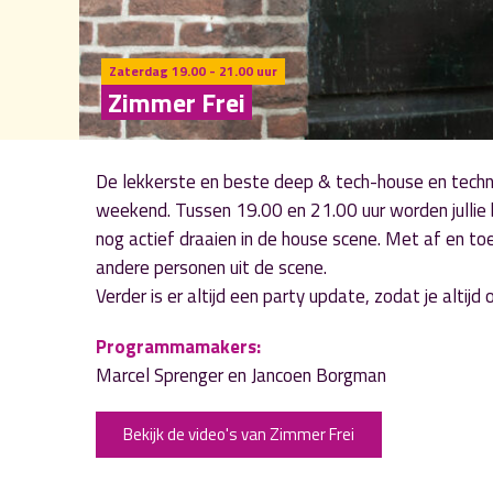
Zaterdag 19.00 - 21.00 uur
Zimmer Frei
De lekkerste en beste deep & tech-house en tech
weekend. Tussen 19.00 en 21.00 uur worden jullie
nog actief draaien in de house scene. Met af en toe
andere personen uit de scene.
Verder is er altijd een party update, zodat je altij
Programmamakers:
Marcel Sprenger en Jancoen Borgman
Bekijk de video's van Zimmer Frei