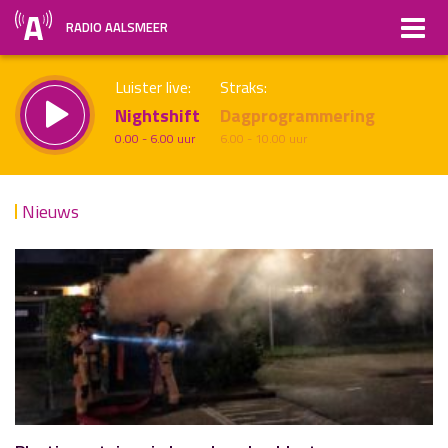
RADIO AALSMEER
Luister live:
Straks:
Nightshift
Dagprogrammering
0.00 - 6.00 uur
6.00 - 10.00 uur
Nieuws
uur 1 van x
Vorig uur
Volgend uur
Inklappen