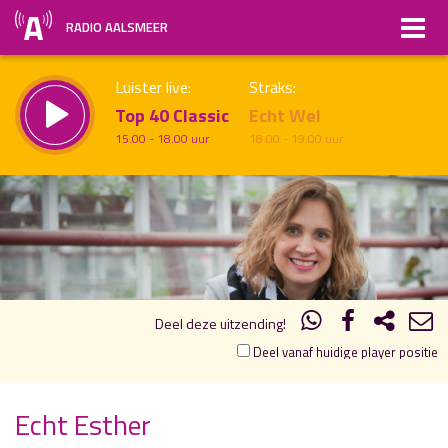
RADIO AALSMEER
Luister live:
Straks:
Top 40 Classic
Echt Wel
15.00 - 18.00 uur
18.00 - 19.00 uur
19.00
20.00
uur 1 van 1
Vorig uur
Volgend uur
Inklappen
Deel deze uitzending!
Deel vanaf huidige player positie
Echt Esther