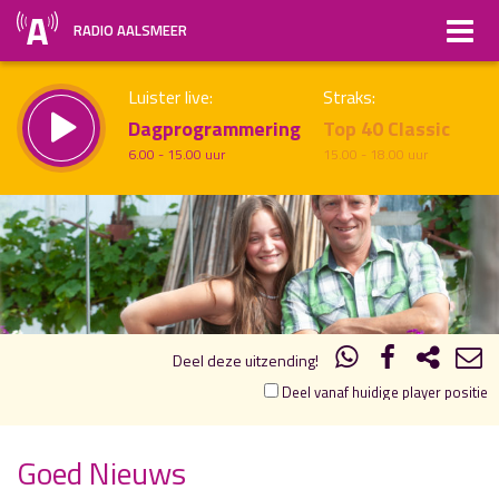
RADIO AALSMEER
Luister live:
Straks:
Dagprogrammering
Top 40 Classic
6.00 - 15.00 uur
15.00 - 18.00 uur
21.00
22.00
uur 1 van 1
Vorig uur
Volgend uur
Inklappen
Deel deze uitzending!
Deel vanaf huidige player positie
Goed Nieuws